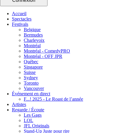
Connexion
Accueil
Spectacles
Festivals
Belgique
Bermudes
Charlevoix
Montréal
Montréal - ComedyPRO
Montréal - OFF JPR
Québec
Singapore
Suisse
Sydney
Toronto
Vancouver
Événement en direct
F...! 2025 - Le Roast de l’année
Artistes
Regarde / Écoute
Les Gags
LOL
JFL Originals
Stand-Up Juste pour rire