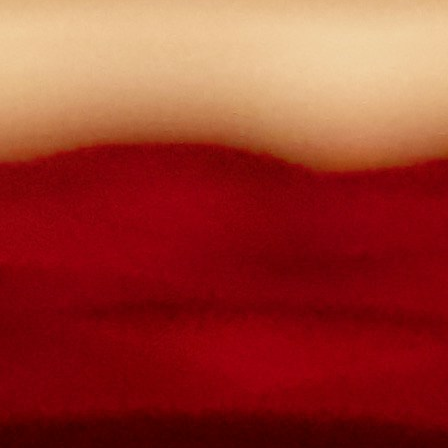
des minuscules,
des majuscules,
des chiffres
avoir au moins 8 caractères
Les mots de passes que vous avez saisis ne correspondent pas.
Mot de passe
Confirmez le mot de passe
Veuillez saisir le captcha ici
Annuler
Valider
Mot de passe oublié
Saisissez l'adresse e-mail que vous utilisez pour vous connecter.
Courriel
Annuler
Valider