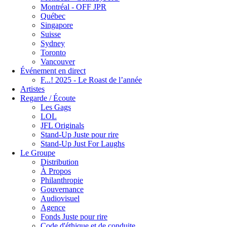
Montréal - OFF JPR
Québec
Singapore
Suisse
Sydney
Toronto
Vancouver
Événement en direct
F...! 2025 - Le Roast de l’année
Artistes
Regarde / Écoute
Les Gags
LOL
JFL Originals
Stand-Up Juste pour rire
Stand-Up Just For Laughs
Le Groupe
Distribution
À Propos
Philanthropie
Gouvernance
Audiovisuel
Agence
Fonds Juste pour rire
Code d'éthique et de conduite