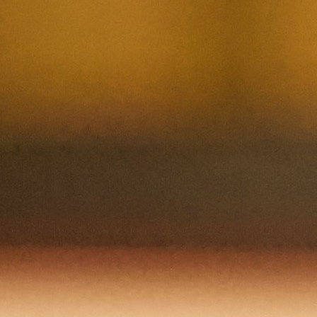
Nom et prenom
Courriel
Sujet
Votre message
Valider
Mon espace
Courriel
Mot de passe
Se rappeler de moi
Connexion
Mot de passe oublié
Recherche
Créer un compte
Prénom
Nom
Courriel
Le mot de passe doit contenir :