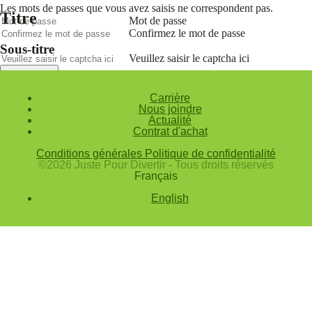
Les mots de passes que vous avez saisis ne correspondent pas.
Titre
Mot de passe
Confirmez le mot de passe
Sous-titre
Veuillez saisir le captcha ici
Annuler
Carrière
Valider
Nous joindre
Actualité
Mot de passe oublié
Contrat d'achat
Saisissez l'adresse e-mail que vous utilisez pour vous connecter.
Conditions générales
Politique de confidentialité
Courriel
©2026 Juste Pour Divertir - Tous droits réservés
Français
Annuler
English
Valider