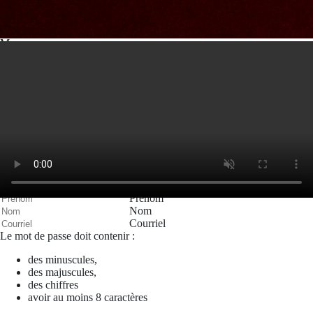
Votre message
Valider
Mon espace
Courriel
Mot de passe
Se rappeler de moi
Connexion
Mot de passe oublié
Recherche
Créer un compte
Prénom
Nom
Courriel
Le mot de passe doit contenir :
des minuscules,
des majuscules,
des chiffres
avoir au moins 8 caractères