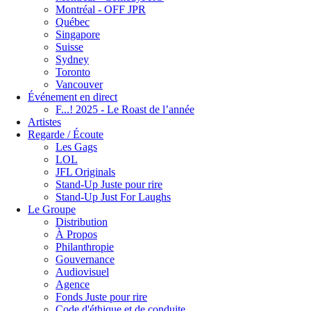
Montréal - OFF JPR
Québec
Singapore
Suisse
Sydney
Toronto
Vancouver
Événement en direct
F...! 2025 - Le Roast de l’année
Artistes
Regarde / Écoute
Les Gags
LOL
JFL Originals
Stand-Up Juste pour rire
Stand-Up Just For Laughs
Le Groupe
Distribution
À Propos
Philanthropie
Gouvernance
Audiovisuel
Agence
Fonds Juste pour rire
Code d'éthique et de conduite