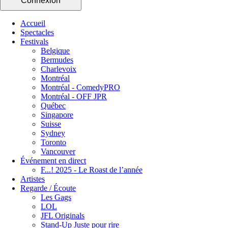
Connexion
Accueil
Spectacles
Festivals
Belgique
Bermudes
Charlevoix
Montréal
Montréal - ComedyPRO
Montréal - OFF JPR
Québec
Singapore
Suisse
Sydney
Toronto
Vancouver
Événement en direct
F...! 2025 - Le Roast de l’année
Artistes
Regarde / Écoute
Les Gags
LOL
JFL Originals
Stand-Up Juste pour rire