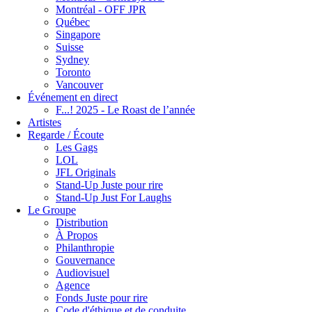
Montréal - OFF JPR
Québec
Singapore
Suisse
Sydney
Toronto
Vancouver
Événement en direct
F...! 2025 - Le Roast de l’année
Artistes
Regarde / Écoute
Les Gags
LOL
JFL Originals
Stand-Up Juste pour rire
Stand-Up Just For Laughs
Le Groupe
Distribution
À Propos
Philanthropie
Gouvernance
Audiovisuel
Agence
Fonds Juste pour rire
Code d'éthique et de conduite