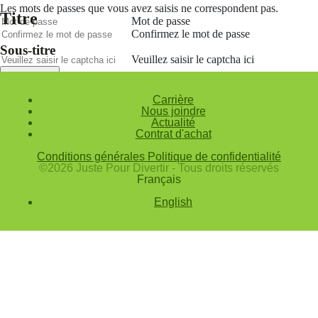
Les mots de passes que vous avez saisis ne correspondent pas.
Titre
Mot de passe
Confirmez le mot de passe
Sous-titre
Veuillez saisir le captcha ici
Annuler
Carrière
Valider
Nous joindre
Actualité
Mot de passe oublié
Contrat d'achat
Saisissez l'adresse e-mail que vous utilisez pour vous connecter.
Conditions générales
Politique de confidentialité
Courriel
©2026 Juste Pour Divertir - Tous droits réservés
Français
Annuler
English
Valider