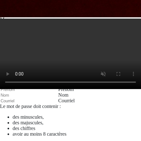
Votre message
Valider
Mon espace
Courriel
Mot de passe
Se rappeler de moi
Connexion
Mot de passe oublié
Recherche
Créer un compte
Prénom
Nom
Courriel
Le mot de passe doit contenir :
des minuscules,
des majuscules,
des chiffres
avoir au moins 8 caractères