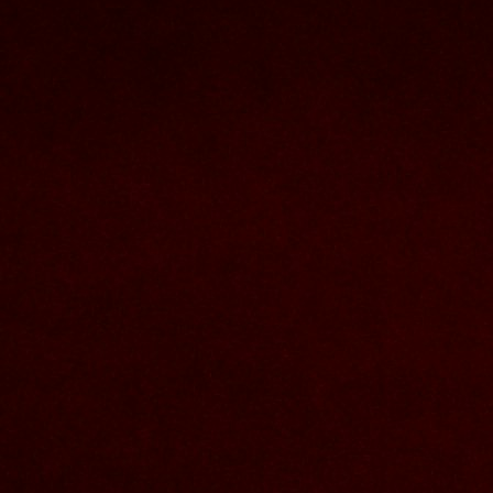
Nous joindre
Nom et prenom
Courriel
Sujet
Votre message
Valider