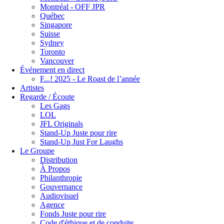
Montréal - OFF JPR
Québec
Singapore
Suisse
Sydney
Toronto
Vancouver
Événement en direct
F...! 2025 - Le Roast de l’année
Artistes
Regarde / Écoute
Les Gags
LOL
JFL Originals
Stand-Up Juste pour rire
Stand-Up Just For Laughs
Le Groupe
Distribution
À Propos
Philanthropie
Gouvernance
Audiovisuel
Agence
Fonds Juste pour rire
Code d'éthique et de conduite