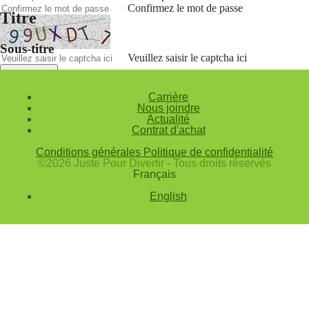
Confirmez le mot de passe
Titre
Sous-titre
Veuillez saisir le captcha ici
Annuler
Carrière
Valider
Nous joindre
Actualité
Mot de passe oublié
Contrat d'achat
Saisissez l'adresse e-mail que vous utilisez pour vous connecter.
Conditions générales
Politique de confidentialité
Courriel
©2026 Juste Pour Divertir - Tous droits réservés
Français
Annuler
English
Valider