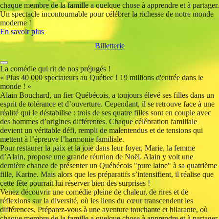
chaque membre de la famille a quelque chose à apprendre et à partager.
Un spectacle incontournable pour célébrer la richesse de notre monde
moderne !
En savoir plus
Billetterie
La comédie qui rit de nos préjugés !
« Plus 40 000 spectateurs au Québec ! 19 millions d'entrée dans le
monde ! »
Alain Bouchard, un fier Québécois, a toujours élevé ses filles dans un
esprit de tolérance et d’ouverture. Cependant, il se retrouve face à une
réalité qui le déstabilise : trois de ses quatre filles sont en couple avec
des hommes d’origines différentes. Chaque célébration familiale
devient un véritable défi, rempli de malentendus et de tensions qui
mettent à l’épreuve l’harmonie familiale.
Pour restaurer la paix et la joie dans leur foyer, Marie, la femme
d’Alain, propose une grande réunion de Noël. Alain y voit une
dernière chance de présenter un Québécois "pure laine" à sa quatrième
fille, Karine. Mais alors que les préparatifs s’intensifient, il réalise que
cette fête pourrait lui réserver bien des surprises !
Venez découvrir une comédie pleine de chaleur, de rires et de
réflexions sur la diversité, où les liens du cœur transcendent les
différences. Préparez-vous à une aventure touchante et hilarante, où
chaque membre de la famille a quelque chose à apprendre et à partager.