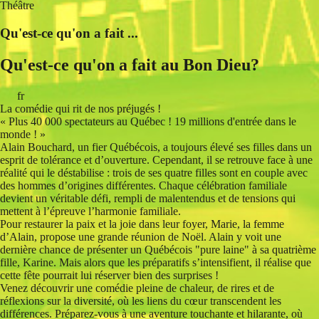
Théâtre
Qu'est-ce qu'on a fait ...
Qu'est-ce qu'on a fait au Bon Dieu?
fr
La comédie qui rit de nos préjugés !
« Plus 40 000 spectateurs au Québec ! 19 millions d'entrée dans le
monde ! »
Alain Bouchard, un fier Québécois, a toujours élevé ses filles dans un
esprit de tolérance et d’ouverture. Cependant, il se retrouve face à une
réalité qui le déstabilise : trois de ses quatre filles sont en couple avec
des hommes d’origines différentes. Chaque célébration familiale
devient un véritable défi, rempli de malentendus et de tensions qui
mettent à l’épreuve l’harmonie familiale.
Pour restaurer la paix et la joie dans leur foyer, Marie, la femme
d’Alain, propose une grande réunion de Noël. Alain y voit une
dernière chance de présenter un Québécois "pure laine" à sa quatrième
fille, Karine. Mais alors que les préparatifs s’intensifient, il réalise que
cette fête pourrait lui réserver bien des surprises !
Venez découvrir une comédie pleine de chaleur, de rires et de
réflexions sur la diversité, où les liens du cœur transcendent les
différences. Préparez-vous à une aventure touchante et hilarante, où