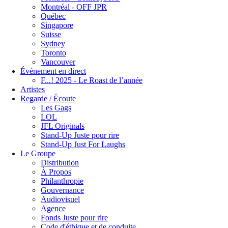
Montréal - OFF JPR
Québec
Singapore
Suisse
Sydney
Toronto
Vancouver
Événement en direct
F...! 2025 - Le Roast de l’année
Artistes
Regarde / Écoute
Les Gags
LOL
JFL Originals
Stand-Up Juste pour rire
Stand-Up Just For Laughs
Le Groupe
Distribution
À Propos
Philanthropie
Gouvernance
Audiovisuel
Agence
Fonds Juste pour rire
Code d'éthique et de conduite