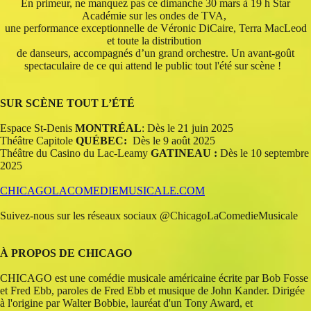
En primeur, ne manquez pas ce dimanche 30 mars à 19 h Star
Académie sur les ondes de TVA,
une performance exceptionnelle de Véronic DiCaire, Terra MacLeod
et toute la distribution
de danseurs,
accompagnés d’un grand orchestre. Un avant-goût
spectaculaire de ce qui attend le public tout l'été sur scène !
SUR SCÈNE TOUT L’ÉTÉ
Espace St-Denis
MONTRÉAL
: Dès le 21 juin 2025
Théâtre Capitole
QUÉBEC:
Dès le 9 août 2025
Théâtre du Casino du Lac-Leamy
GATINEAU :
Dès le 10 septembre
2025
CHICAGOLACOMEDIEMUSICALE.COM
Suivez-nous sur les réseaux sociaux @ChicagoLaComedieMusicale
À PROPOS DE CHICAGO
CHICAGO est une comédie musicale américaine écrite par Bob Fosse
et Fred Ebb, paroles de Fred Ebb et musique de John Kander. Dirigée
à l'origine par Walter Bobbie, lauréat d'un Tony Award, et