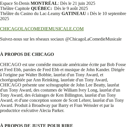
Espace St-Denis
MONTRÉAL
: Dès le 21 juin 2025
Théâtre Capitole
QUÉBEC:
Dès le 9 août 2025
Théâtre du Casino du Lac-Leamy
GATINEAU :
Dès le 10 septembre
2025
CHICAGOLACOMEDIEMUSICALE.COM
Suivez-nous sur les réseaux sociaux @ChicagoLaComedieMusicale
À PROPOS DE CHICAGO
CHICAGO est une comédie musicale américaine écrite par Bob Fosse
et Fred Ebb, paroles de Fred Ebb et musique de John Kander. Dirigée
à l'origine par Walter Bobbie, lauréat d'un Tony Award, et
chorégraphiée par Ann Reinking, lauréate d'un Tony Award,
CHICAGO présente une scénographie de John Lee Beatty, lauréat
d'un Tony Award, des costumes de William Ivey Long, lauréat d'un
Tony Award, des éclairages de Ken Billington, lauréat d'un Tony
Award, et d'une conception sonore de Scott Lehrer, lauréat d'un Tony
Award. Produit à Broadway par Barry et Fran Weissler et par la
productrice exécutive Alecia Parker.
À PROPOS DE JUSTE POUR RIRE