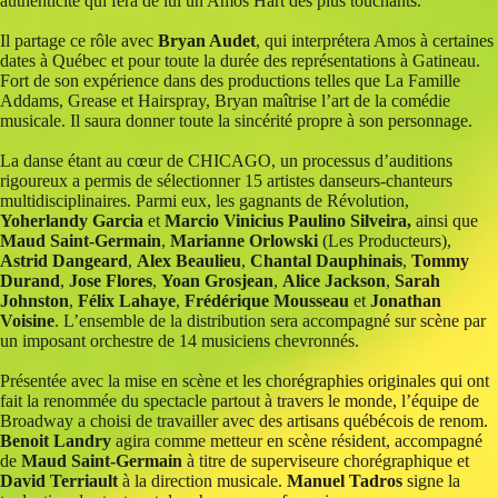
authenticité qui fera de lui un Amos Hart des plus touchants.
Il partage ce rôle avec
Bryan Audet
, qui interprétera Amos à certaines
dates à Québec et pour toute la durée des représentations à Gatineau.
Fort de son expérience dans des productions telles que La Famille
Addams, Grease et Hairspray, Bryan maîtrise l’art de la comédie
musicale. Il saura donner toute la sincérité propre à son personnage.
La danse étant au cœur de CHICAGO, un processus d’auditions
rigoureux a permis de sélectionner 15 artistes danseurs-chanteurs
multidisciplinaires. Parmi eux, les gagnants de Révolution,
Yoherlandy Garcia
et
Marcio Vinicius Paulino Silveira,
ainsi que
Maud Saint-Germain
,
Marianne Orlowski
(Les Producteurs),
Astrid Dangeard
,
Alex Beaulieu
,
Chantal Dauphinais
,
Tommy
Durand
,
Jose Flores
,
Yoan Grosjean
,
Alice Jackson
,
Sarah
Johnston
,
Félix Lahaye
,
Frédérique Mousseau
et
Jonathan
Voisine
. L’ensemble de la distribution sera accompagné sur scène par
un imposant orchestre de 14 musiciens chevronnés.
Présentée avec la mise en scène et les chorégraphies originales qui ont
fait la renommée du spectacle partout à travers le monde, l’équipe de
Broadway a choisi de travailler avec des artisans québécois de renom.
Benoit Landry
agira comme metteur en scène résident, accompagné
de
Maud Saint-Germain
à titre de superviseure chorégraphique et
David Terriault
à la direction musicale.
Manuel Tadros
signe la