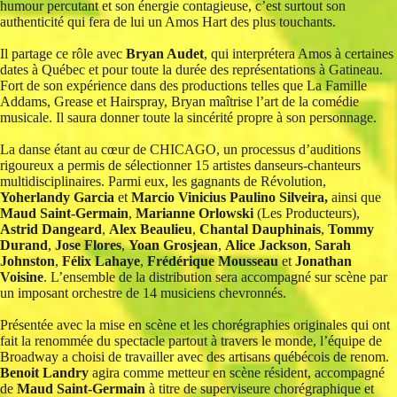
humour percutant et son énergie contagieuse, c’est surtout son
authenticité qui fera de lui un Amos Hart des plus touchants.
Il partage ce rôle avec
Bryan Audet
, qui interprétera Amos à certaines
dates à Québec et pour toute la durée des représentations à Gatineau.
Fort de son expérience dans des productions telles que La Famille
Addams, Grease et Hairspray, Bryan maîtrise l’art de la comédie
musicale. Il saura donner toute la sincérité propre à son personnage.
La danse étant au cœur de CHICAGO, un processus d’auditions
rigoureux a permis de sélectionner 15 artistes danseurs-chanteurs
multidisciplinaires. Parmi eux, les gagnants de Révolution,
Yoherlandy Garcia
et
Marcio Vinicius Paulino Silveira,
ainsi que
Maud Saint-Germain
,
Marianne Orlowski
(Les Producteurs),
Astrid Dangeard
,
Alex Beaulieu
,
Chantal Dauphinais
,
Tommy
Durand
,
Jose Flores
,
Yoan Grosjean
,
Alice Jackson
,
Sarah
Johnston
,
Félix Lahaye
,
Frédérique Mousseau
et
Jonathan
Voisine
. L’ensemble de la distribution sera accompagné sur scène par
un imposant orchestre de 14 musiciens chevronnés.
Présentée avec la mise en scène et les chorégraphies originales qui ont
fait la renommée du spectacle partout à travers le monde, l’équipe de
Broadway a choisi de travailler avec des artisans québécois de renom.
Benoit Landry
agira comme metteur en scène résident, accompagné
de
Maud Saint-Germain
à titre de superviseure chorégraphique et