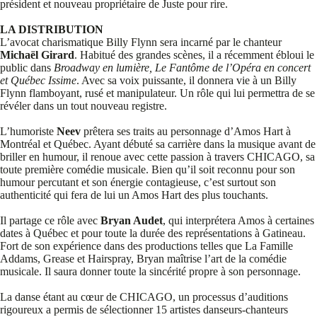
président et nouveau propriétaire de Juste pour rire.
LA DISTRIBUTION
L’avocat charismatique Billy Flynn sera incarné par le chanteur
Michaël Girard
. Habitué des grandes scènes, il a récemment ébloui le
public dans
Broadway en lumière, Le Fantôme de l’Opéra en concert
et Québec Issime
. Avec sa voix puissante, il donnera vie à un Billy
Flynn flamboyant, rusé et manipulateur. Un rôle qui lui permettra de se
révéler dans un tout nouveau registre.
L’humoriste
Neev
prêtera ses traits au personnage d’Amos Hart à
Montréal et Québec. Ayant débuté sa carrière dans la musique avant de
briller en humour, il renoue avec cette passion à travers CHICAGO, sa
toute première comédie musicale. Bien qu’il soit reconnu pour son
humour percutant et son énergie contagieuse, c’est surtout son
authenticité qui fera de lui un Amos Hart des plus touchants.
Il partage ce rôle avec
Bryan Audet
, qui interprétera Amos à certaines
dates à Québec et pour toute la durée des représentations à Gatineau.
Fort de son expérience dans des productions telles que La Famille
Addams, Grease et Hairspray, Bryan maîtrise l’art de la comédie
musicale. Il saura donner toute la sincérité propre à son personnage.
La danse étant au cœur de CHICAGO, un processus d’auditions
rigoureux a permis de sélectionner 15 artistes danseurs-chanteurs