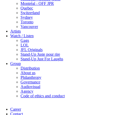
Montréal - OFF JPR
Quebec
Switzerland
Sydney
Toronto
Vancouver
Artists
Watch / Listen
Gags
LOL
JFL Originals
Stand-Up Juste pour rire
Stand-Up Just For Laughs
Group
Distribution
About us
Philanthropy
Governance
Audiovisual
Agency
Code of ethics and conduct
Career
Contact