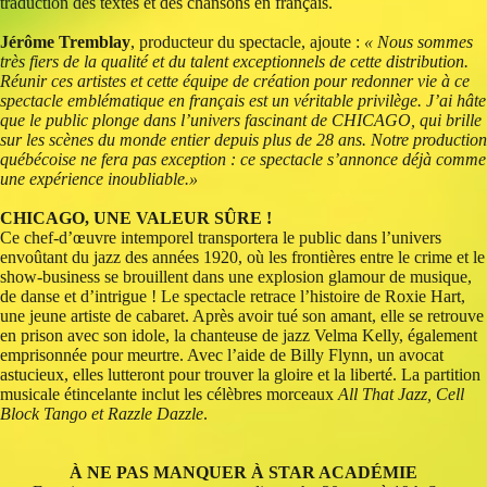
traduction des textes et des chansons en français.
Jérôme Tremblay
, producteur du spectacle, ajoute :
« Nous sommes
très fiers de la qualité et du talent exceptionnels de cette distribution.
Réunir ces artistes et cette équipe de création pour redonner vie à ce
spectacle emblématique en français est un véritable privilège. J’ai hâte
que le public plonge dans l’univers fascinant de CHICAGO, qui brille
sur les scènes du monde entier depuis plus de 28 ans. Notre production
québécoise ne fera pas exception : ce spectacle s’annonce déjà comme
une expérience inoubliable.»
CHICAGO, UNE VALEUR SÛRE !
Ce chef-d’œuvre intemporel transportera le public dans l’univers
envoûtant du jazz des années 1920, où les frontières entre le crime et le
show-business se brouillent dans une explosion glamour de musique,
de danse et d’intrigue ! Le spectacle retrace l’histoire de Roxie Hart,
une jeune artiste de cabaret. Après avoir tué son amant, elle se retrouve
en prison avec son idole, la chanteuse de jazz Velma Kelly, également
emprisonnée pour meurtre. Avec l’aide de Billy Flynn, un avocat
astucieux, elles lutteront pour trouver la gloire et la liberté. La partition
musicale étincelante inclut les célèbres morceaux
All That Jazz, Cell
Block Tango et Razzle Dazzle
.
À NE PAS MANQUER À STAR ACADÉMIE