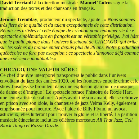
David Terriault
à la direction musicale.
Manuel Tadros
signe la
traduction des textes et des chansons en français.
Jérôme Tremblay
, producteur du spectacle, ajoute :
« Nous sommes
très fiers de la qualité et du talent exceptionnels de cette distribution.
Réunir ces artistes et cette équipe de création pour redonner vie à ce
spectacle emblématique en français est un véritable privilège. J’ai hâte
que le public plonge dans l’univers fascinant de CHICAGO, qui brille
sur les scènes du monde entier depuis plus de 28 ans. Notre production
québécoise ne fera pas exception : ce spectacle s’annonce déjà comme
une expérience inoubliable.»
CHICAGO, UNE VALEUR SÛRE !
Ce chef-d’œuvre intemporel transportera le public dans l’univers
envoûtant du jazz des années 1920, où les frontières entre le crime et le
show-business se brouillent dans une explosion glamour de musique,
de danse et d’intrigue ! Le spectacle retrace l’histoire de Roxie Hart,
une jeune artiste de cabaret. Après avoir tué son amant, elle se retrouve
en prison avec son idole, la chanteuse de jazz Velma Kelly, également
emprisonnée pour meurtre. Avec l’aide de Billy Flynn, un avocat
astucieux, elles lutteront pour trouver la gloire et la liberté. La partition
musicale étincelante inclut les célèbres morceaux
All That Jazz, Cell
Block Tango et Razzle Dazzle
.