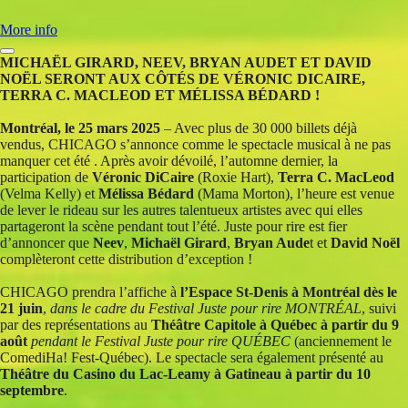
More info
MICHAËL GIRARD, NEEV, BRYAN AUDET ET DAVID
NOËL SERONT AUX CÔTÉS DE VÉRONIC DICAIRE,
TERRA C. MACLEOD ET MÉLISSA BÉDARD !
Montréal, le 25 mars 2025
– Avec plus de 30 000 billets déjà
vendus,
CHICAGO s’annonce comme le spectacle musical à ne pas
manquer cet été . Après avoir dévoilé, l’automne dernier, la
participation de
Véronic DiCaire
(Roxie Hart),
Terra C. MacLeod
(Velma Kelly) et
Mélissa Bédard
(Mama Morton), l’heure est venue
de lever le rideau sur les autres talentueux artistes avec qui elles
partageront la scène pendant tout l’été. Juste pour rire est fier
d’annoncer que
Neev
,
Michaël Girard
,
Bryan Aude
t et
David Noël
complèteront cette distribution d’exception !
CHICAGO prendra l’affiche à
l’Espace St-Denis à Montréal dès le
21 juin
,
dans le cadre du Festival Juste pour rire MONTRÉAL
, suivi
par des représentations au
Théâtre Capitole à Québec à partir du 9
août
pendant le Festival Juste pour rire QUÉBEC
(anciennement le
ComediHa! Fest-Québec). Le spectacle sera également présenté au
Théâtre du Casino du Lac-Leamy à Gatineau à partir du 10
septembre
.