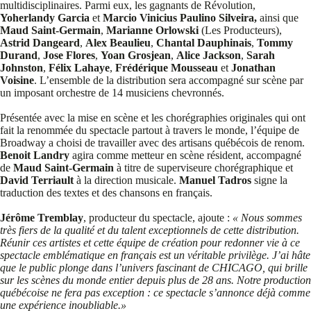
multidisciplinaires. Parmi eux, les gagnants de Révolution,
Yoherlandy Garcia
et
Marcio Vinicius Paulino Silveira,
ainsi que
Maud Saint-Germain
,
Marianne Orlowski
(Les Producteurs),
Astrid Dangeard
,
Alex Beaulieu
,
Chantal Dauphinais
,
Tommy
Durand
,
Jose Flores
,
Yoan Grosjean
,
Alice Jackson
,
Sarah
Johnston
,
Félix Lahaye
,
Frédérique Mousseau
et
Jonathan
Voisine
. L’ensemble de la distribution sera accompagné sur scène par
un imposant orchestre de 14 musiciens chevronnés.
Présentée avec la mise en scène et les chorégraphies originales qui ont
fait la renommée du spectacle partout à travers le monde, l’équipe de
Broadway a choisi de travailler avec des artisans québécois de renom.
Benoit Landry
agira comme metteur en scène résident, accompagné
de
Maud Saint-Germain
à titre de superviseure chorégraphique et
David Terriault
à la direction musicale.
Manuel Tadros
signe la
traduction des textes et des chansons en français.
Jérôme Tremblay
, producteur du spectacle, ajoute :
« Nous sommes
très fiers de la qualité et du talent exceptionnels de cette distribution.
Réunir ces artistes et cette équipe de création pour redonner vie à ce
spectacle emblématique en français est un véritable privilège. J’ai hâte
que le public plonge dans l’univers fascinant de CHICAGO, qui brille
sur les scènes du monde entier depuis plus de 28 ans. Notre production
québécoise ne fera pas exception : ce spectacle s’annonce déjà comme
une expérience inoubliable.»