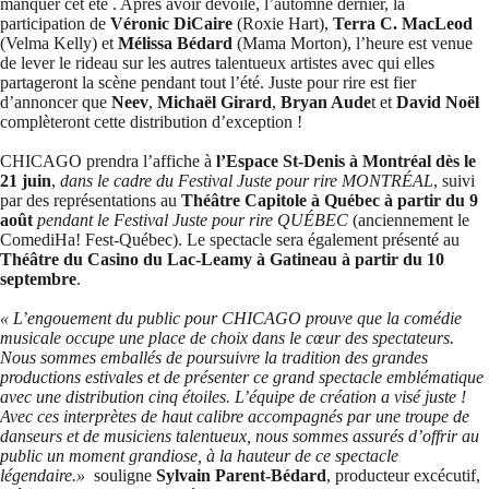
manquer cet été . Après avoir dévoilé, l’automne dernier, la
participation de
Véronic DiCaire
(Roxie Hart),
Terra C. MacLeod
(Velma Kelly) et
Mélissa Bédard
(Mama Morton), l’heure est venue
de lever le rideau sur les autres talentueux artistes avec qui elles
partageront la scène pendant tout l’été. Juste pour rire est fier
d’annoncer que
Neev
,
Michaël Girard
,
Bryan Aude
t et
David Noël
complèteront cette distribution d’exception !
CHICAGO prendra l’affiche à
l’Espace St-Denis à Montréal dès le
21 juin
,
dans le cadre du Festival Juste pour rire MONTRÉAL
, suivi
par des représentations au
Théâtre Capitole à Québec à partir du 9
août
pendant le Festival Juste pour rire QUÉBEC
(anciennement le
ComediHa! Fest-Québec). Le spectacle sera également présenté au
Théâtre du Casino du Lac-Leamy à Gatineau à partir du 10
septembre
.
« L’engouement du public pour CHICAGO prouve que la comédie
musicale occupe une place de choix dans le cœur des spectateurs.
Nous sommes emballés de poursuivre la tradition des grandes
productions estivales et de présenter ce grand spectacle emblématique
avec une distribution cinq étoiles. L’équipe de création a visé juste !
Avec ces interprètes de haut calibre accompagnés par une troupe de
danseurs et de musiciens talentueux, nous sommes assurés d’offrir au
public un moment grandiose, à la hauteur de ce spectacle
légendaire.»
souligne
Sylvain Parent-Bédard
, producteur excécutif,