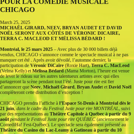
POUR LA COMÉDIE MUSICALE
CHICAGO
March 25, 2025
MICHAËL GIRARD, NEEV, BRYAN AUDET ET DAVID
NOËL SERONT AUX CÔTÉS DE VÉRONIC DICAIRE,
TERRA C. MACLEOD ET MÉLISSA BÉDARD !
Montréal, le 25 mars 2025
– Avec plus de 30 000 billets déjà
vendus,
CHICAGO s’annonce comme le spectacle musical à ne pas
manquer cet été . Après avoir dévoilé, l’automne dernier, la
participation de
Véronic DiCaire
(Roxie Hart),
Terra C. MacLeod
(Velma Kelly) et
Mélissa Bédard
(Mama Morton), l’heure est venue
de lever le rideau sur les autres talentueux artistes avec qui elles
partageront la scène pendant tout l’été. Juste pour rire est fier
d’annoncer que
Neev
,
Michaël Girard
,
Bryan Aude
t et
David Noël
complèteront cette distribution d’exception !
CHICAGO prendra l’affiche à
l’Espace St-Denis à Montréal dès le
21 juin
,
dans le cadre du Festival Juste pour rire MONTRÉAL
, suivi
par des représentations au
Théâtre Capitole à Québec à partir du 9
août
pendant le Festival Juste pour rire QUÉBEC
(anciennement le
ComediHa! Fest-Québec). Le spectacle sera également présenté au
Théâtre du Casino du Lac-Leamy à Gatineau à partir du 10