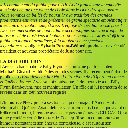
« L’engouement du public pour CHICAGO prouve que la comédie
musicale occupe une place de choix dans le cœur des spectateurs.
Nous sommes emballés de poursuivre la tradition des grandes
productions estivales et de présenter ce grand spectacle emblématique
avec une distribution cinq étoiles. L’équipe de création a visé juste !
Avec ces interprètes de haut calibre accompagnés par une troupe de
danseurs et de musiciens talentueux, nous sommes assurés d’offrir au
public un moment grandiose, à la hauteur de ce spectacle
légendaire.»
souligne
Sylvain Parent-Bédard
, producteur excécutif,
président et nouveau propriétaire de Juste pour rire.
LA DISTRIBUTION
L’avocat charismatique Billy Flynn sera incarné par le chanteur
Michaël Girard
. Habitué des grandes scènes, il a récemment ébloui le
public dans
Broadway en lumière, Le Fantôme de l’Opéra en concert
et Québec Issime
. Avec sa voix puissante, il donnera vie à un Billy
Flynn flamboyant, rusé et manipulateur. Un rôle qui lui permettra de se
révéler dans un tout nouveau registre.
L’humoriste
Neev
prêtera ses traits au personnage d’Amos Hart à
Montréal et Québec. Ayant débuté sa carrière dans la musique avant de
briller en humour, il renoue avec cette passion à travers CHICAGO, sa
toute première comédie musicale. Bien qu’il soit reconnu pour son
humour percutant et son énergie contagieuse, c’est surtout son