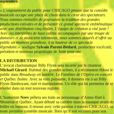
septembre
.
« L’engouement du public pour CHICAGO prouve que la comédie
musicale occupe une place de choix dans le cœur des spectateurs.
Nous sommes emballés de poursuivre la tradition des grandes
productions estivales et de présenter ce grand spectacle emblématique
avec une distribution cinq étoiles. L’équipe de création a visé juste !
Avec ces interprètes de haut calibre accompagnés par une troupe de
danseurs et de musiciens talentueux, nous sommes assurés d’offrir au
public un moment grandiose, à la hauteur de ce spectacle
légendaire.»
souligne
Sylvain Parent-Bédard
, producteur excécutif,
président et nouveau propriétaire de Juste pour rire.
LA DISTRIBUTION
L’avocat charismatique Billy Flynn sera incarné par le chanteur
Michaël Girard
. Habitué des grandes scènes, il a récemment ébloui le
public dans
Broadway en lumière, Le Fantôme de l’Opéra en concert
et Québec Issime
. Avec sa voix puissante, il donnera vie à un Billy
Flynn flamboyant, rusé et manipulateur. Un rôle qui lui permettra de se
révéler dans un tout nouveau registre.
L’humoriste
Neev
prêtera ses traits au personnage d’Amos Hart à
Montréal et Québec. Ayant débuté sa carrière dans la musique avant de
briller en humour, il renoue avec cette passion à travers CHICAGO, sa
toute première comédie musicale. Bien qu’il soit reconnu pour son