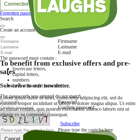
Connection
Forgotten password
Search
Create an account
Firstname
Lastname
E-mail
The password must contain :
To benefit from exclusive offers and pre-
lowercase letters,
sales
capital letters,
numbers
Subscribe to our newsletter.
have at least 8 characters
The passwords you entered do not match.
Lorem ipsum dolor sit amet, consectetur adipiscing elit, sed do
Password
eiusmod tempor incididunt ut labore et dolore magna aliqua. Ut enim
Confirm password
ad minim veniam, quis nostrud exercitation ullamco laboris nisi ut
aliquip ex ea commodo consequat.
Subscribe
Please type the captcha here
Cancel