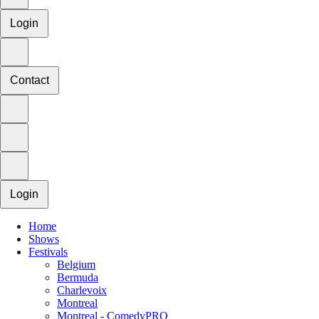
Login
Contact
Login
Home
Shows
Festivals
Belgium
Bermuda
Charlevoix
Montreal
Montreal - ComedyPRO