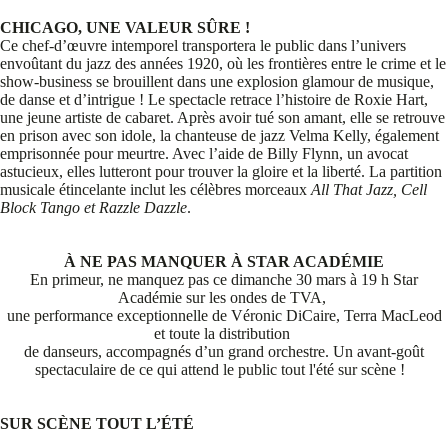
CHICAGO, UNE VALEUR SÛRE !
Ce chef-d’œuvre intemporel transportera le public dans l’univers
envoûtant du jazz des années 1920, où les frontières entre le crime et le
show-business se brouillent dans une explosion glamour de musique,
de danse et d’intrigue ! Le spectacle retrace l’histoire de Roxie Hart,
une jeune artiste de cabaret. Après avoir tué son amant, elle se retrouve
en prison avec son idole, la chanteuse de jazz Velma Kelly, également
emprisonnée pour meurtre. Avec l’aide de Billy Flynn, un avocat
astucieux, elles lutteront pour trouver la gloire et la liberté. La partition
musicale étincelante inclut les célèbres morceaux
All That Jazz, Cell
Block Tango et Razzle Dazzle
.
À NE PAS MANQUER À STAR ACADÉMIE
En primeur, ne manquez pas ce dimanche 30 mars à 19 h Star
Académie sur les ondes de TVA,
une performance exceptionnelle de Véronic DiCaire, Terra MacLeod
et toute la distribution
de danseurs,
accompagnés d’un grand orchestre. Un avant-goût
spectaculaire de ce qui attend le public tout l'été sur scène !
SUR SCÈNE TOUT L’ÉTÉ