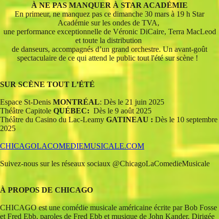
À NE PAS MANQUER À STAR ACADÉMIE
En primeur, ne manquez pas ce dimanche 30 mars à 19 h Star
Académie sur les ondes de TVA,
une performance exceptionnelle de Véronic DiCaire, Terra MacLeod
et toute la distribution
de danseurs,
accompagnés d’un grand orchestre. Un avant-goût
spectaculaire de ce qui attend le public tout l'été sur scène !
SUR SCÈNE TOUT L’ÉTÉ
Espace St-Denis
MONTRÉAL
: Dès le 21 juin 2025
Théâtre Capitole
QUÉBEC:
Dès le 9 août 2025
Théâtre du Casino du Lac-Leamy
GATINEAU :
Dès le 10 septembre
2025
CHICAGOLACOMEDIEMUSICALE.COM
Suivez-nous sur les réseaux sociaux @ChicagoLaComedieMusicale
À PROPOS DE CHICAGO
CHICAGO est une comédie musicale américaine écrite par Bob Fosse
et Fred Ebb, paroles de Fred Ebb et musique de John Kander. Dirigée