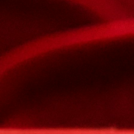
Contact Us
Nom et prenom
Courriel
Sujet
Votre message
Confirm
My JFL
E-mail
Password
Remember me
Connection
Forgotten password
Search
Create an account
Firstname
Lastname
E-mail