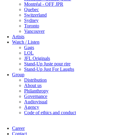
Montréal - OFF JPR
Quebec
Switzerland
Sydney
Toronto
Vancouver
Artists
Watch / Listen
Gags
LOL
JFL Originals
Stand-Up Juste pour rire
Stand-Up Just For Laughs
Group
Distribution
About us
Philanthropy
Governance
Audiovisual
Agency
Code of ethics and conduct
Career
Contact