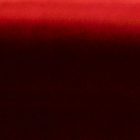
The password must contain :
lowercase letters,
capital letters,
numbers
have at least 8 characters
The passwords you entered do not match.
Password
Confirm password
Please type the captcha here
Cancel
Confirm
Forgotten password
Enter the email address you use to log in.
E-mail
Cancel
Confirm