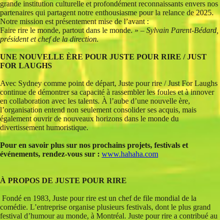
grande institution culturelle et profondément reconnaissants envers nos
partenaires qui partagent notre enthousiasme pour la relance de 2025.
Notre mission est présentement
mise de l’avant :
Faire rire le monde, partout dans le monde. »
– Sylvain Parent-Bédard,
président et chef de la direction.
UNE NOUVELLE ÈRE POUR JUSTE POUR RIRE / JUST
FOR LAUGHS
Avec Sydney comme point de départ, Juste pour rire / Just For Laughs
continue de démontrer sa capacité à rassembler les foules et à innover
en collaboration avec les talents. À l’aube d’une nouvelle ère,
l’organisation entend non seulement consolider ses acquis, mais
également ouvrir de nouveaux horizons dans le monde du
divertissement humoristique.
Pour en savoir plus sur nos prochains projets, festivals et
événements, rendez-vous sur :
www.hahaha.com
À PROPOS DE JUSTE POUR RIRE
Fondé en 1983, Juste pour rire est un chef de file mondial de la
comédie. L’entreprise organise plusieurs festivals, dont le plus grand
festival d’humour au monde, à Montréal. Juste pour rire a contribué au