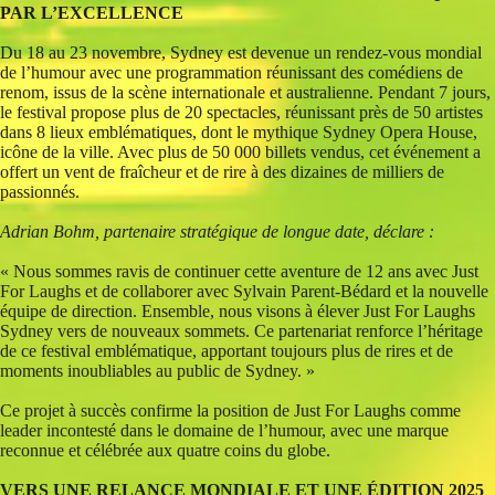
PAR L’EXCELLENCE
Du 18 au 23 novembre, Sydney est devenue un rendez-vous mondial
de l’humour avec une programmation réunissant des comédiens de
renom, issus de la scène internationale et australienne. Pendant 7 jours,
le festival propose plus de 20 spectacles, réunissant près de 50 artistes
dans 8 lieux emblématiques, dont le mythique Sydney Opera House,
icône de la ville. Avec plus de 50 000 billets vendus, cet événement a
offert un vent de fraîcheur et de rire à des dizaines de milliers de
passionnés.
Adrian Bohm, partenaire stratégique de longue date, déclare :
« Nous sommes ravis de continuer cette aventure de 12 ans avec Just
For Laughs et de collaborer avec Sylvain Parent-Bédard et la nouvelle
équipe de direction. Ensemble, nous visons à élever Just For Laughs
Sydney vers de nouveaux sommets. Ce partenariat renforce l’héritage
de ce festival emblématique, apportant toujours plus de rires et de
moments inoubliables au public de Sydney. »
Ce projet à succès confirme la position de Just For Laughs comme
leader incontesté dans le domaine de l’humour, avec une marque
reconnue et célébrée aux quatre coins du globe.
VERS UNE RELANCE MONDIALE ET UNE ÉDITION 2025