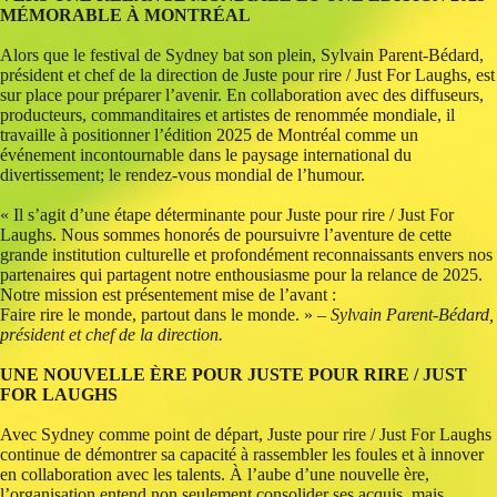
MÉMORABLE À MONTRÉAL
Alors que le festival de Sydney bat son plein, Sylvain Parent-Bédard,
président et chef de la direction de Juste pour rire / Just For Laughs, est
sur place pour préparer l’avenir. En collaboration avec des diffuseurs,
producteurs, commanditaires et artistes de renommée mondiale, il
travaille à positionner l’édition 2025 de Montréal comme un
événement incontournable dans le paysage international du
divertissement; le rendez-vous mondial de l’humour.
« Il s’agit d’une étape déterminante pour Juste pour rire / Just For
Laughs. Nous sommes honorés de poursuivre l’aventure de cette
grande institution culturelle et profondément reconnaissants envers nos
partenaires qui partagent notre enthousiasme pour la relance de 2025.
Notre mission est présentement
mise de l’avant :
Faire rire le monde, partout dans le monde. »
– Sylvain Parent-Bédard,
président et chef de la direction.
UNE NOUVELLE ÈRE POUR JUSTE POUR RIRE / JUST
FOR LAUGHS
Avec Sydney comme point de départ, Juste pour rire / Just For Laughs
continue de démontrer sa capacité à rassembler les foules et à innover
en collaboration avec les talents. À l’aube d’une nouvelle ère,
l’organisation entend non seulement consolider ses acquis, mais