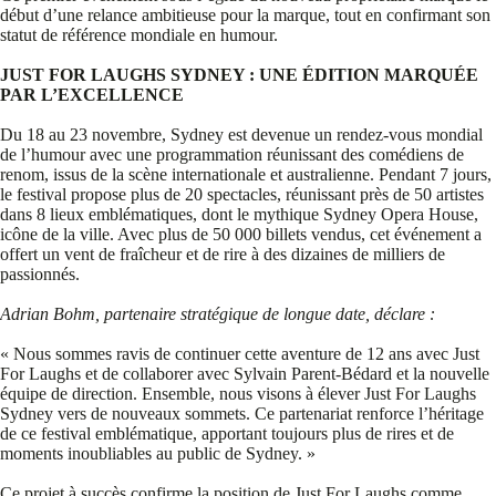
début d’une relance ambitieuse pour la marque, tout en confirmant son
statut de référence mondiale en humour.
JUST FOR LAUGHS SYDNEY : UNE ÉDITION MARQUÉE
PAR L’EXCELLENCE
Du 18 au 23 novembre, Sydney est devenue un rendez-vous mondial
de l’humour avec une programmation réunissant des comédiens de
renom, issus de la scène internationale et australienne. Pendant 7 jours,
le festival propose plus de 20 spectacles, réunissant près de 50 artistes
dans 8 lieux emblématiques, dont le mythique Sydney Opera House,
icône de la ville. Avec plus de 50 000 billets vendus, cet événement a
offert un vent de fraîcheur et de rire à des dizaines de milliers de
passionnés.
Adrian Bohm, partenaire stratégique de longue date, déclare :
« Nous sommes ravis de continuer cette aventure de 12 ans avec Just
For Laughs et de collaborer avec Sylvain Parent-Bédard et la nouvelle
équipe de direction. Ensemble, nous visons à élever Just For Laughs
Sydney vers de nouveaux sommets. Ce partenariat renforce l’héritage
de ce festival emblématique, apportant toujours plus de rires et de
moments inoubliables au public de Sydney. »
Ce projet à succès confirme la position de Just For Laughs comme