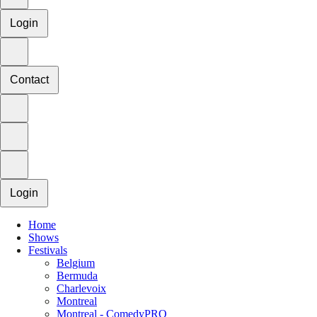
Login
Contact
Login
Home
Shows
Festivals
Belgium
Bermuda
Charlevoix
Montreal
Montreal - ComedyPRO