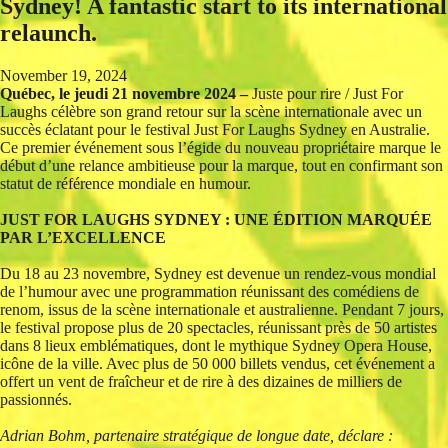
Sydney! A fantastic start to its international
relaunch.
November 19, 2024
Québec, le jeudi 21 novembre 2024 –
Juste pour rire / Just For
Laughs célèbre son grand retour sur la scène internationale avec un
succès éclatant pour le festival Just For Laughs Sydney en Australie.
Ce premier événement sous l’égide du nouveau propriétaire marque le
début d’une relance ambitieuse pour la marque, tout en confirmant son
statut de référence mondiale en humour.
JUST FOR LAUGHS SYDNEY : UNE ÉDITION MARQUÉE
PAR L’EXCELLENCE
Du 18 au 23 novembre, Sydney est devenue un rendez-vous mondial
de l’humour avec une programmation réunissant des comédiens de
renom, issus de la scène internationale et australienne. Pendant 7 jours,
le festival propose plus de 20 spectacles, réunissant près de 50 artistes
dans 8 lieux emblématiques, dont le mythique Sydney Opera House,
icône de la ville. Avec plus de 50 000 billets vendus, cet événement a
offert un vent de fraîcheur et de rire à des dizaines de milliers de
passionnés.
Adrian Bohm, partenaire stratégique de longue date, déclare :