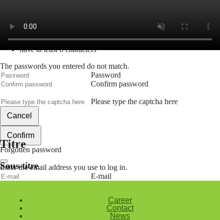
The password must contain :
lowercase letters,
capital letters,
numbers
have at least 8 characters
The passwords you entered do not match.
Password
Confirm password
Please type the captcha here
Cancel
Confirm
Titre
Forgotten password
Sous-titre
Enter the email address you use to log in.
E-mail
Cancel
Career
Contact
Confirm
News