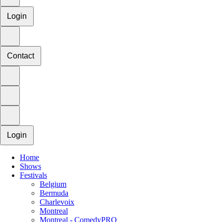
Login
Contact
Login
Home
Shows
Festivals
Belgium
Bermuda
Charlevoix
Montreal
Montreal - ComedyPRO