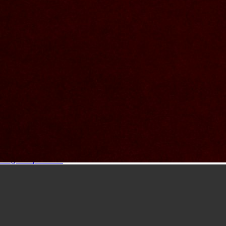
Contact Us
Nom et prenom
Courriel
Sujet
Votre message
Confirm
My JFL
E-mail
Password
Remember me
Connection
Forgotten password
Search
Create an account
Firstname
Lastname
E-mail