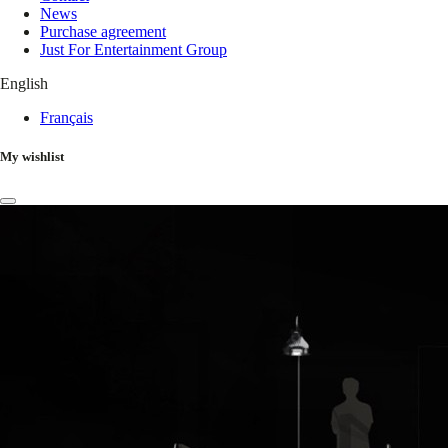
News
Purchase agreement
Just For Entertainment Group
English
Français
My wishlist