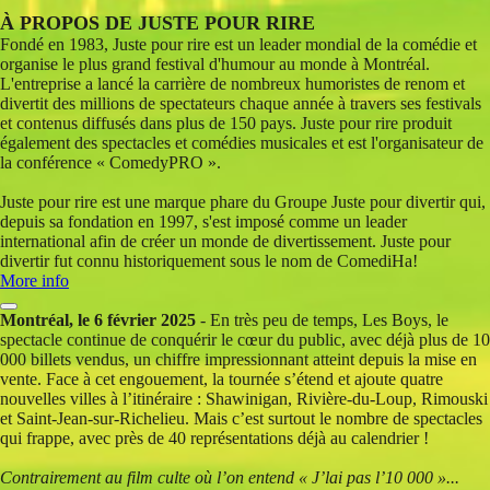
À PROPOS DE JUSTE POUR RIRE
Fondé en 1983, Juste pour rire est un leader mondial de la comédie et
organise le plus grand festival d'humour au monde à Montréal.
L'entreprise a lancé la carrière de nombreux humoristes de renom et
divertit des millions de spectateurs chaque année à travers ses festivals
et contenus diffusés dans plus de 150 pays. Juste pour rire produit
également des spectacles et comédies musicales et est l'organisateur de
la conférence « ComedyPRO ».
Juste pour rire est une marque phare du Groupe Juste pour divertir qui,
depuis sa fondation en 1997, s'est imposé comme un leader
international afin de créer un monde de divertissement. Juste pour
divertir fut connu historiquement sous le nom de ComediHa!
More info
Montréal, le 6 février 2025
- En très peu de temps, Les Boys, le
spectacle continue de conquérir le cœur du public, avec déjà plus de 10
000 billets vendus, un chiffre impressionnant atteint depuis la mise en
vente. Face à cet engouement, la tournée s’étend et ajoute quatre
nouvelles villes à l’itinéraire : Shawinigan, Rivière-du-Loup, Rimouski
et Saint-Jean-sur-Richelieu. Mais c’est surtout le nombre de spectacles
qui frappe, avec près de 40 représentations déjà au calendrier !
Contrairement au film culte où l’on entend « J’lai pas l’10 000 »...