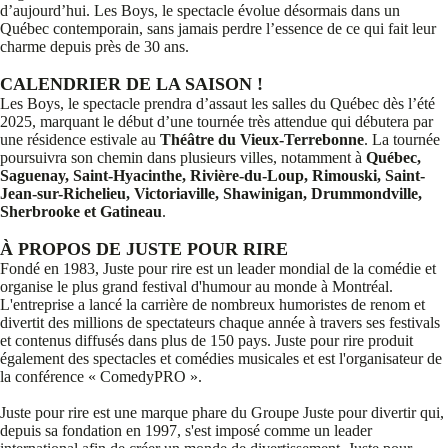
d’aujourd’hui. Les Boys, le spectacle évolue désormais dans un
Québec contemporain, sans jamais perdre l’essence de ce qui fait leur
charme depuis près de 30 ans.
CALENDRIER DE LA SAISON !
Les Boys, le spectacle prendra d’assaut les salles du Québec dès l’été
2025, marquant le début d’une tournée très attendue qui débutera par
une résidence estivale au
Théâtre du Vieux-Terrebonne
. La tournée
poursuivra son chemin dans plusieurs villes, notamment à
Québec,
Saguenay, Saint-Hyacinthe, Rivière-du-Loup, Rimouski, Saint-
Jean-sur-Richelieu, Victoriaville, Shawinigan, Drummondville,
Sherbrooke et Gatineau
.
À PROPOS DE JUSTE POUR RIRE
Fondé en 1983, Juste pour rire est un leader mondial de la comédie et
organise le plus grand festival d'humour au monde à Montréal.
L'entreprise a lancé la carrière de nombreux humoristes de renom et
divertit des millions de spectateurs chaque année à travers ses festivals
et contenus diffusés dans plus de 150 pays. Juste pour rire produit
également des spectacles et comédies musicales et est l'organisateur de
la conférence « ComedyPRO ».
Juste pour rire est une marque phare du Groupe Juste pour divertir qui,
depuis sa fondation en 1997, s'est imposé comme un leader