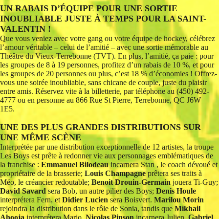
UN RABAIS D’ÉQUIPE POUR UNE SORTIE
INOUBLIABLE JUSTE À TEMPS POUR LA SAINT-
VALENTIN !
Que vous veniez avec votre gang ou votre équipe de hockey, célébrez
l’amour véritable – celui de l’amitié – avec une sortie mémorable au
Théâtre du Vieux-Terrebonne (TVT). En plus, l’amitié, ça paie : pour
les groupes de 8 à 19 personnes, profitez d’un rabais de 10 %, et pour
les groupes de 20 personnes ou plus, c’est 18 % d’économies ! Offrez-
vous une soirée inoubliable, sans chicane de couple, juste du plaisir
entre amis. Réservez vite à la billetterie, par téléphone au (450) 492-
4777 ou en personne au 866 Rue St Pierre, Terrebonne, QC J6W
1E5.
UNE DES PLUS GRANDES DISTRIBUTIONS SUR
UNE MÊME SCÈNE
Interprétée par une distribution exceptionnelle de 12 artistes, la troupe
Les Boys est prête à redonner vie aux personnages emblématiques de
la franchise :
Emmanuel Bilodeau
incarnera Stan , le coach dévoué et
propriétaire de la brasserie;
Louis Champagne
prêtera ses traits à
Méo, le créancier redoutable;
Benoit Drouin-Germain
jouera Ti-Guy;
David Savard
sera Bob, un autre pilier des Boys;
Denis Houle
interprétera Fern, et
Didier Lucien
sera Boisvert.
Marilou Morin
rejoindra la distribution dans le rôle de Sonia, tandis que
Mikhail
Ahooja
interprétera Mario.
Nicolas Pinson
incarnera Julien,
Gabriel