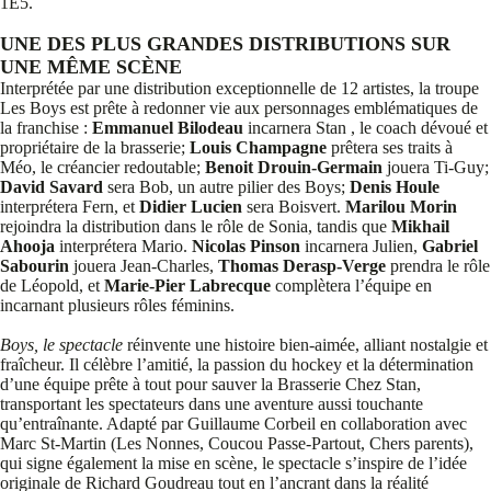
1E5.
UNE DES PLUS GRANDES DISTRIBUTIONS SUR
UNE MÊME SCÈNE
Interprétée par une distribution exceptionnelle de 12 artistes, la troupe
Les Boys est prête à redonner vie aux personnages emblématiques de
la franchise :
Emmanuel Bilodeau
incarnera Stan , le coach dévoué et
propriétaire de la brasserie;
Louis Champagne
prêtera ses traits à
Méo, le créancier redoutable;
Benoit Drouin-Germain
jouera Ti-Guy;
David Savard
sera Bob, un autre pilier des Boys;
Denis Houle
interprétera Fern, et
Didier Lucien
sera Boisvert.
Marilou Morin
rejoindra la distribution dans le rôle de Sonia, tandis que
Mikhail
Ahooja
interprétera Mario.
Nicolas Pinson
incarnera Julien,
Gabriel
Sabourin
jouera Jean-Charles,
Thomas Derasp-Verge
prendra le rôle
de Léopold, et
Marie-Pier Labrecque
complètera l’équipe en
incarnant plusieurs rôles féminins.
Boys, le spectacle
réinvente une histoire bien-aimée, alliant nostalgie et
fraîcheur. Il célèbre l’amitié, la passion du hockey et la détermination
d’une équipe prête à tout pour sauver la Brasserie Chez Stan,
transportant les spectateurs dans une aventure aussi touchante
qu’entraînante. Adapté par Guillaume Corbeil en collaboration avec
Marc St-Martin (Les Nonnes, Coucou Passe-Partout, Chers parents),
qui signe également la mise en scène, le spectacle s’inspire de l’idée
originale de Richard Goudreau tout en l’ancrant dans la réalité