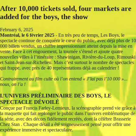
After 10,000 tickets sold, four markets are
added for the boys, the show
February 6, 2025
Montréal, le 6 février 2025
- En très peu de temps, Les Boys, le
spectacle continue de conquérir le cœur du public, avec déjà plus de 10
000 billets vendus, un chiffre impressionnant atteint depuis la mise en
vente. Face à cet engouement, la tournée s’étend et ajoute quatre
nouvelles villes à l’itinéraire : Shawinigan, Rivière-du-Loup, Rimouski
et Saint-Jean-sur-Richelieu. Mais c’est surtout le nombre de spectacles
qui frappe, avec près de 40 représentations déjà au calendrier !
Contrairement au film culte où l’on entend « J’lai pas l’10 000 »...
nous, on l’a !
L’UNIVERS PRÉLIMINAIRE DES BOYS, LE
SPECTACLE DÉVOILÉ
Conçue par Francis Farley-Lemieux, la scénographie prend vie grâce à
la maquette qui fait replonger le public dans l’univers emblématique de
la série, avec des décors fidèlement recréés, dont la célèbre Brasserie
Chez Stan . Chaque détail a été soigneusement pensé pour offrir une
expérience immersive et spectaculaire.