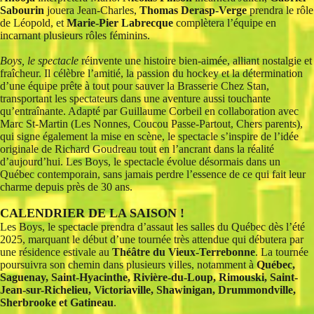
Sabourin
jouera Jean-Charles,
Thomas Derasp-Verge
prendra le rôle
de Léopold, et
Marie-Pier Labrecque
complètera l’équipe en
incarnant plusieurs rôles féminins.
Boys, le spectacle
réinvente une histoire bien-aimée, alliant nostalgie et
fraîcheur. Il célèbre l’amitié, la passion du hockey et la détermination
d’une équipe prête à tout pour sauver la Brasserie Chez Stan,
transportant les spectateurs dans une aventure aussi touchante
qu’entraînante. Adapté par Guillaume Corbeil en collaboration avec
Marc St-Martin (Les Nonnes, Coucou Passe-Partout, Chers parents),
qui signe également la mise en scène, le spectacle s’inspire de l’idée
originale de Richard Goudreau tout en l’ancrant dans la réalité
d’aujourd’hui. Les Boys, le spectacle évolue désormais dans un
Québec contemporain, sans jamais perdre l’essence de ce qui fait leur
charme depuis près de 30 ans.
CALENDRIER DE LA SAISON !
Les Boys, le spectacle prendra d’assaut les salles du Québec dès l’été
2025, marquant le début d’une tournée très attendue qui débutera par
une résidence estivale au
Théâtre du Vieux-Terrebonne
. La tournée
poursuivra son chemin dans plusieurs villes, notamment à
Québec,
Saguenay, Saint-Hyacinthe, Rivière-du-Loup, Rimouski, Saint-
Jean-sur-Richelieu, Victoriaville, Shawinigan, Drummondville,
Sherbrooke et Gatineau
.