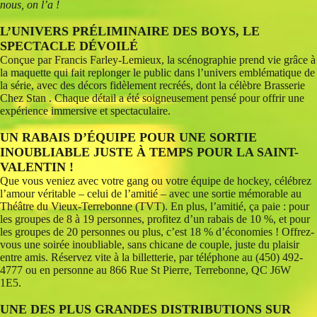
nous, on l’a !
L’UNIVERS PRÉLIMINAIRE DES BOYS, LE
SPECTACLE DÉVOILÉ
Conçue par Francis Farley-Lemieux, la scénographie prend vie grâce à
la maquette qui fait replonger le public dans l’univers emblématique de
la série, avec des décors fidèlement recréés, dont la célèbre Brasserie
Chez Stan . Chaque détail a été soigneusement pensé pour offrir une
expérience immersive et spectaculaire.
UN RABAIS D’ÉQUIPE POUR UNE SORTIE
INOUBLIABLE JUSTE À TEMPS POUR LA SAINT-
VALENTIN !
Que vous veniez avec votre gang ou votre équipe de hockey, célébrez
l’amour véritable – celui de l’amitié – avec une sortie mémorable au
Théâtre du Vieux-Terrebonne (TVT). En plus, l’amitié, ça paie : pour
les groupes de 8 à 19 personnes, profitez d’un rabais de 10 %, et pour
les groupes de 20 personnes ou plus, c’est 18 % d’économies ! Offrez-
vous une soirée inoubliable, sans chicane de couple, juste du plaisir
entre amis. Réservez vite à la billetterie, par téléphone au (450) 492-
4777 ou en personne au 866 Rue St Pierre, Terrebonne, QC J6W
1E5.
UNE DES PLUS GRANDES DISTRIBUTIONS SUR