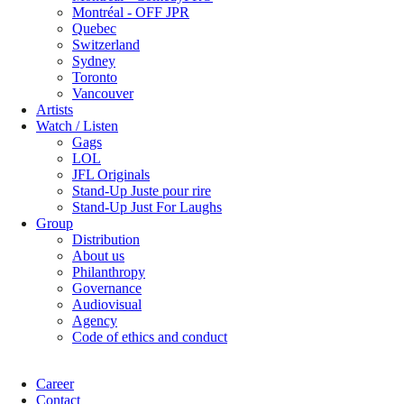
Montréal - OFF JPR
Quebec
Switzerland
Sydney
Toronto
Vancouver
Artists
Watch / Listen
Gags
LOL
JFL Originals
Stand-Up Juste pour rire
Stand-Up Just For Laughs
Group
Distribution
About us
Philanthropy
Governance
Audiovisual
Agency
Code of ethics and conduct
Career
Contact