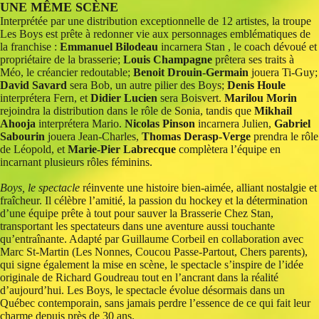
UNE MÊME SCÈNE
Interprétée par une distribution exceptionnelle de 12 artistes, la troupe
Les Boys est prête à redonner vie aux personnages emblématiques de
la franchise :
Emmanuel Bilodeau
incarnera Stan , le coach dévoué et
propriétaire de la brasserie;
Louis Champagne
prêtera ses traits à
Méo, le créancier redoutable;
Benoit Drouin-Germain
jouera Ti-Guy;
David Savard
sera Bob, un autre pilier des Boys;
Denis Houle
interprétera Fern, et
Didier Lucien
sera Boisvert.
Marilou Morin
rejoindra la distribution dans le rôle de Sonia, tandis que
Mikhail
Ahooja
interprétera Mario.
Nicolas Pinson
incarnera Julien,
Gabriel
Sabourin
jouera Jean-Charles,
Thomas Derasp-Verge
prendra le rôle
de Léopold, et
Marie-Pier Labrecque
complètera l’équipe en
incarnant plusieurs rôles féminins.
Boys, le spectacle
réinvente une histoire bien-aimée, alliant nostalgie et
fraîcheur. Il célèbre l’amitié, la passion du hockey et la détermination
d’une équipe prête à tout pour sauver la Brasserie Chez Stan,
transportant les spectateurs dans une aventure aussi touchante
qu’entraînante. Adapté par Guillaume Corbeil en collaboration avec
Marc St-Martin (Les Nonnes, Coucou Passe-Partout, Chers parents),
qui signe également la mise en scène, le spectacle s’inspire de l’idée
originale de Richard Goudreau tout en l’ancrant dans la réalité
d’aujourd’hui. Les Boys, le spectacle évolue désormais dans un
Québec contemporain, sans jamais perdre l’essence de ce qui fait leur
charme depuis près de 30 ans.