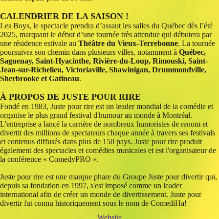
CALENDRIER DE LA SAISON !
Les Boys, le spectacle prendra d’assaut les salles du Québec dès l’été
2025, marquant le début d’une tournée très attendue qui débutera par
une résidence estivale au
Théâtre du Vieux-Terrebonne
. La tournée
poursuivra son chemin dans plusieurs villes, notamment à
Québec,
Saguenay, Saint-Hyacinthe, Rivière-du-Loup, Rimouski, Saint-
Jean-sur-Richelieu, Victoriaville, Shawinigan, Drummondville,
Sherbrooke et Gatineau
.
À PROPOS DE JUSTE POUR RIRE
Fondé en 1983, Juste pour rire est un leader mondial de la comédie et
organise le plus grand festival d'humour au monde à Montréal.
L'entreprise a lancé la carrière de nombreux humoristes de renom et
divertit des millions de spectateurs chaque année à travers ses festivals
et contenus diffusés dans plus de 150 pays. Juste pour rire produit
également des spectacles et comédies musicales et est l'organisateur de
la conférence « ComedyPRO ».
Juste pour rire est une marque phare du Groupe Juste pour divertir qui,
depuis sa fondation en 1997, s'est imposé comme un leader
international afin de créer un monde de divertissement. Juste pour
divertir fut connu historiquement sous le nom de ComediHa!
Website