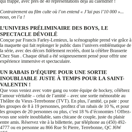
qui frappe, avec près de 40 représentations déjà au calendrier !
Contrairement au film culte où l’on entend « J’lai pas l’10 000 »...
nous, on l’a !
L’UNIVERS PRÉLIMINAIRE DES BOYS, LE
SPECTACLE DÉVOILÉ
Conçue par Francis Farley-Lemieux, la scénographie prend vie grâce à
la maquette qui fait replonger le public dans l’univers emblématique de
la série, avec des décors fidèlement recréés, dont la célèbre Brasserie
Chez Stan . Chaque détail a été soigneusement pensé pour offrir une
expérience immersive et spectaculaire.
UN RABAIS D’ÉQUIPE POUR UNE SORTIE
INOUBLIABLE JUSTE À TEMPS POUR LA SAINT-
VALENTIN !
Que vous veniez avec votre gang ou votre équipe de hockey, célébrez
l’amour véritable – celui de l’amitié – avec une sortie mémorable au
Théâtre du Vieux-Terrebonne (TVT). En plus, l’amitié, ça paie : pour
les groupes de 8 à 19 personnes, profitez d’un rabais de 10 %, et pour
les groupes de 20 personnes ou plus, c’est 18 % d’économies ! Offrez-
vous une soirée inoubliable, sans chicane de couple, juste du plaisir
entre amis. Réservez vite à la billetterie, par téléphone au (450) 492-
4777 ou en personne au 866 Rue St Pierre, Terrebonne, QC J6W