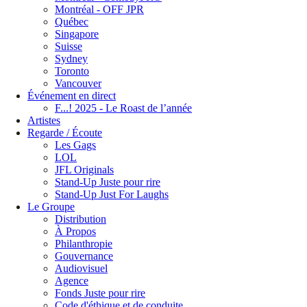
Montréal - OFF JPR
Québec
Singapore
Suisse
Sydney
Toronto
Vancouver
Événement en direct
F...! 2025 - Le Roast de l’année
Artistes
Regarde / Écoute
Les Gags
LOL
JFL Originals
Stand-Up Juste pour rire
Stand-Up Just For Laughs
Le Groupe
Distribution
À Propos
Philanthropie
Gouvernance
Audiovisuel
Agence
Fonds Juste pour rire
Code d'éthique et de conduite