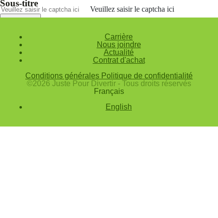
Sous-titre
Veuillez saisir le captcha ici
Annuler
Carrière
Valider
Nous joindre
Actualité
Mot de passe oublié
Contrat d'achat
Saisissez l'adresse e-mail que vous utilisez pour vous connecter.
Conditions générales
Politique de confidentialité
Courriel
©2026 Juste Pour Divertir - Tous droits réservés
Français
Annuler
English
Valider