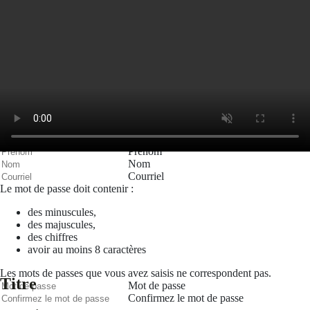
Courriel
Mot de passe
Se rappeler de moi
Connexion
Mot de passe oublié
Recherche
Créer un compte
Prénom
Nom
Courriel
Le mot de passe doit contenir :
des minuscules,
des majuscules,
des chiffres
avoir au moins 8 caractères
Les mots de passes que vous avez saisis ne correspondent pas.
Titre
Mot de passe
Confirmez le mot de passe