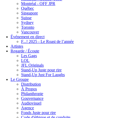
Montréal - OFF JPR
Québec
Singapore
Suisse
Sydney
Toronto
Vancouver
Événement en direct
F...! 2025 - Le Roast de l’année
Artistes
Regarde / Écoute
Les Gags
LOL
JFL Originals
Stand-Up Juste pour rire
Stand-Up Just For Laughs
Le Groupe
Distribution
À Propos
Philanthropie
Gouvernance
Audiovisuel
Agence
Fonds Juste pour rire
Code d'éthique et de conduite