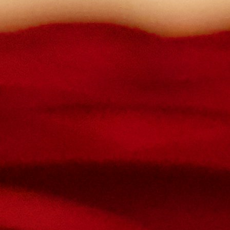
Le mot de passe doit contenir :
des minuscules,
des majuscules,
des chiffres
avoir au moins 8 caractères
Les mots de passes que vous avez saisis ne correspondent pas.
Mot de passe
Confirmez le mot de passe
Veuillez saisir le captcha ici
Annuler
Valider
Mot de passe oublié
Saisissez l'adresse e-mail que vous utilisez pour vous connecter.
Courriel
Annuler
Valider