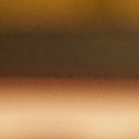
Nous joindre
Nom et prenom
Courriel
Sujet
Votre message
Valider
Mon espace
Courriel
Mot de passe
Se rappeler de moi
Connexion
Mot de passe oublié
Recherche
Créer un compte
Prénom
Nom
Courriel