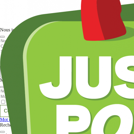
Nous joindre
Nom et prenom
Courriel
Sujet
Votre message
Valider
Mon espace
Courriel
Mot de passe
Se rappeler de moi
Connexion
Mot de passe oublié
Recherche