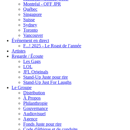
Montréal - OFF JPR
Québec
Singapore
Suisse
Sydney
Toronto
Vancouver
Événement en direct
F...! 2025 - Le Roast de l’année
Artistes
Regarde / Écoute
Les Gags
LOL
JFL Originals
Stand-Up Juste pour rire
Stand-Up Just For Laughs
Le Groupe
Distribution
À Propos
Philanthropie
Gouvernance
Audiovisuel
Agence
Fonds Juste pour rire
Code d'éthique et de conduite