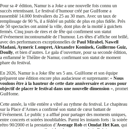
Pour sa 4ᵉ édition, Namur is a Joke a une nouvelle fois connu un
succès retentissant. Le festival d’humour créé par GuiHome a
rassemblé 14.000 festivaliers du 25 au 30 mars. Avec un taux de
remplissage de 90 %, il a fédéré un public de plus en plus fidèle. Près
de 50 spectacles ont animé la ville, dont plus de la moitié à guichets
fermés. Cinq jours de rires et de fête qui confirment son statut
d’événement incontournable de l’humour. Les têtes d’affiche ont brillé,
avec des performances exceptionnelles de
Paul Mirabel, Nawell
Madani, Aymeric Lompret, Alexandre Kominek, Guillermo Guiz,
Doully
, et bien d’autres. Le gala d’ouverture, pour sa seconde édition,
a enflammé le Théâtre de Namur, confirmant son statut de moment
phare du festival.
En 2026, Namur is a Joke fête ses 5 ans. GuiHome et son équipe
préparent une édition encore plus audacieuse et surprenante: «
Nous
voulons être à la hauteur de cette date anniversaire et avons pour
objectif de placer le festival dans une nouvelle dimension
», promet
GuiHome.
Cette année, la ville entière a vibré au rythme du festival. Le chapiteau
sur la Place d’Armes a confirmé son statut de cœur battant de
l’événement. Le public y a afflué pour partager des moments uniques,
entre concerts et soirées inoubliables. Parmi les instants forts : la soirée
rétro 90/2000 et la prestation d’
Average Rob
et
Omdat Het Kan
, qui