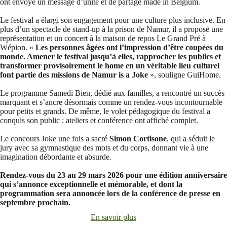
ont envoyé un message d’unité et de partage made in Belgium.
Le festival a élargi son engagement pour une culture plus inclusive. En
plus d’un spectacle de stand-up à la prison de Namur, il a proposé une
représentation et un concert à la maison de repos Le Grand Pré à
Wépion. «
Les personnes âgées ont l’impression d’être coupées du
monde. Amener le festival jusqu’à elles, rapprocher les publics et
transformer provisoirement le home en un véritable lieu culturel
font partie des missions de Namur is a Joke
», souligne GuiHome.
Le programme Samedi Bien, dédié aux familles, a rencontré un succès
marquant et s’ancre désormais comme un rendez-vous incontournable
pour petits et grands. De même, le volet pédagogique du festival a
conquis son public : ateliers et conférence ont affiché complet.
Le concours Joke une fois a sacré
Simon Cortisone
, qui a séduit le
jury avec sa gymnastique des mots et du corps, donnant vie à une
imagination débordante et absurde.
Rendez-vous du 23 au 29 mars 2026 pour une édition anniversaire
qui s’annonce exceptionnelle et mémorable, et dont la
programmation sera annoncée lors de la conférence de presse en
septembre prochain.
En savoir plus