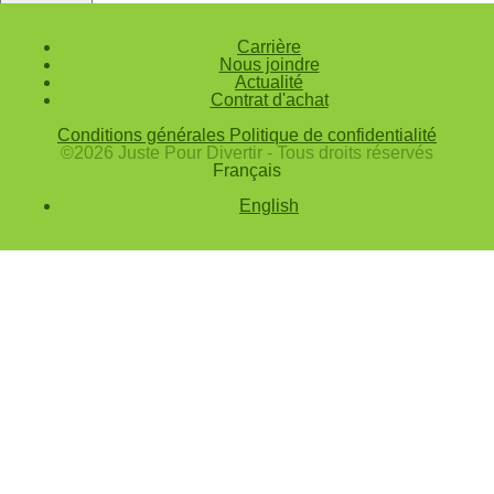
Annuler
Carrière
Valider
Nous joindre
Actualité
Mot de passe oublié
Contrat d'achat
Saisissez l'adresse e-mail que vous utilisez pour vous connecter.
Conditions générales
Politique de confidentialité
Courriel
©2026 Juste Pour Divertir - Tous droits réservés
Français
Annuler
English
Valider