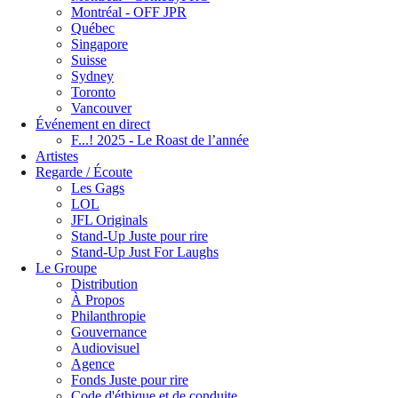
Montréal - OFF JPR
Québec
Singapore
Suisse
Sydney
Toronto
Vancouver
Événement en direct
F...! 2025 - Le Roast de l’année
Artistes
Regarde / Écoute
Les Gags
LOL
JFL Originals
Stand-Up Juste pour rire
Stand-Up Just For Laughs
Le Groupe
Distribution
À Propos
Philanthropie
Gouvernance
Audiovisuel
Agence
Fonds Juste pour rire
Code d'éthique et de conduite