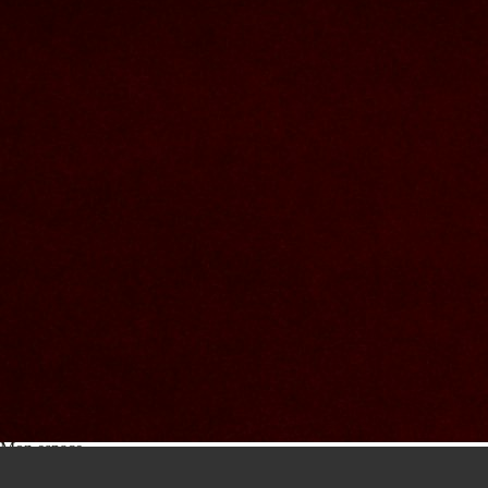
Nous joindre
Nom et prenom
Courriel
Sujet
Votre message
Valider
Mon espace
Courriel