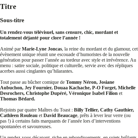
Titre
Sous-titre
Un rendez-vous télévisuel, sans censure, chic, mordant et
totalement déjanté pour clore l’année !
Animé par
Marie-Lyne Joncas
, la reine du mordant et du glamour, cet
évènement unique réunit une escouade d’humoristes de la nouvelle
génération pour passer l’année au tordeur avec style et irrévérence. Au
menu : satire sociale, politique et culturelle, servie avec des répliques
acerbes aussi cinglantes qu’hilarantes.
Tout passe au bûcher comique de
Tommy Néron, Josiane
Aubuchon, Jey Fournier, Douaa Kachache, P-O Forget, Michelle
Desrochers, Christophe Dupéré, Véronique Isabel Filion
et
Thomas Bédard.
Rejoints par quatre Maîtres du Toast :
Billy Tellier, Cathy Gauthier,
Cathleen Rouleau
et
David Beaucage
, prêts à lever leur verre (ou
pas !) à certains faits marquants de l’année lors d’interventions
spontanées et savoureuses.
Un rendez-vous décapant, riche en rebondissements, en sujets brûlants