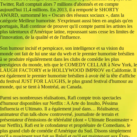
Twitter, Rafi comptait alors 7 millions d'abonnés et en compte
aujourd'hui 11,4 millions. En 2013, il a remporté le SHORTY
AWARD, surnommé les « Oscars des réseaux sociaux », dans la
catégorie Meilleur humoriste. S'exprimant aussi bien en anglais qu'en
portugais, Rafi continue de prouver qu'il compte parmi les artistes les
plus talentueux d'Amérique latine, repoussant sans cesse les limites de
l'innovation, de la qualité et de l'influence.
Son humour incisif et perspicace, son intelligence et sa vision du
monde ont fait de lui une star du web et le premier humoriste brésilien
à se produire régulièrement dans les clubs de comédie les plus
prestigieux du monde, tels que le COMEDY CELLAR à New York, le
LAUGH FACTORY et le HOLLYWOOD IMPROV en Californie. Il
est également le premier humoriste brésilien à avoir été la tête d'affiche
du festival JUST FOR LAUGHS, le plus grand festival d'humour au
monde, qui se tient à Montréal, au Canada.
Parmi ses nombreuses réalisations, Rafi compte trois spectacles
d'humour disponibles sur Netflix : A Arte do Insulto, Péssima
Influencia et Ultimato. Il a également joué dans… Réalisateur,
animateur d'un talk-show controversé, journaliste de terrain et
présentateur d'émissions de téléréalité (dont « Ultimate Beastmaster »
sur Netflix), Rafi est le cofondateur et propriétaire de Comedians, le
plus grand club de comédie d'Amérique du Sud. Disons simplement
qu'il a quasiment tout fait au Brésil et qu'il est maintenant aux États-