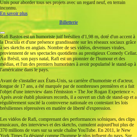
Unis pour aborder tous ses projets avec un regard neuf, en terrain
inconnu.
En savoir plus
Billetterie
Rafi Bastos est un humoriste juif brésilien d'1,98 m, doté d'un accent à
la Dracula et d'une présence grandissante sur les réseaux sociaux grâce
à ses sketchs en anglais. Nombre de ses vidéos, devenues virales,
proviennent de ses spectacles quotidiens au prestigieux Comedy Cellar.
Au Brésil, son pays natal, Rafi est un pionnier de l'humour et des
médias, et l'un des premiers humoristes à avoir popularisé le stand-up à
l'américaine dans le pays.
Avant de s'installer aux États-Unis, sa carrière d'humoriste et d'acteur,
longue de 17 ans, a été marquée par de nombreuses premières et a fait
l'objet d'une interview dans l'émission « The Joe Rogan Experience ».
Après avoir établi plusieurs records, il a ouvert un club de stand-up et a
régulièrement suscité la controverse nationale en contestant les lois
brésiliennes répressives en matière de liberté d'expression.
Les vidéos de Rafi, comprenant des performances scéniques, des clips
musicaux, des interviews et des sketchs, cumulent aujourd'hui plus de
370 millions de vues sur sa seule chaîne YouTube. En 2011, le New
York Times l'a désigné comme l'homme le plus influent du pays. Sur