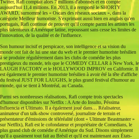
Twitter, Rafi comptait alors 7 millions d'abonnés et en compte
aujourd'hui 11,4 millions. En 2013, il a remporté le SHORTY
AWARD, surnommé les « Oscars des réseaux sociaux », dans la
catégorie Meilleur humoriste. S'exprimant aussi bien en anglais qu'en
portugais, Rafi continue de prouver qu'il compte parmi les artistes les
plus talentueux d'Amérique latine, repoussant sans cesse les limites de
l'innovation, de la qualité et de l'influence.
Son humour incisif et perspicace, son intelligence et sa vision du
monde ont fait de lui une star du web et le premier humoriste brésilien
à se produire régulièrement dans les clubs de comédie les plus
prestigieux du monde, tels que le COMEDY CELLAR à New York, le
LAUGH FACTORY et le HOLLYWOOD IMPROV en Californie. Il
est également le premier humoriste brésilien à avoir été la tête d'affiche
du festival JUST FOR LAUGHS, le plus grand festival d'humour au
monde, qui se tient à Montréal, au Canada.
Parmi ses nombreuses réalisations, Rafi compte trois spectacles
d'humour disponibles sur Netflix : A Arte do Insulto, Péssima
Influencia et Ultimato. Il a également joué dans… Réalisateur,
animateur d'un talk-show controversé, journaliste de terrain et
présentateur d'émissions de téléréalité (dont « Ultimate Beastmaster »
sur Netflix), Rafi est le cofondateur et propriétaire de Comedians, le
plus grand club de comédie d'Amérique du Sud. Disons simplement
qu'il a quasiment tout fait au Brésil et qu'il est maintenant aux États-