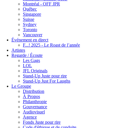
Montréal - OFF JPR
Québec
Singapore
Suisse
Sydney
Toronto
Vancouver
Événement en direct
F...! 2025 - Le Roast de l’année
Artistes
Regarde / Écoute
Les Gags
LOL
JFL Originals
Stand-Up Juste pour rire
Stand-Up Just For Laughs
Le Groupe
Distribution
À Propos
Philanthropie
Gouvernance
Audiovisuel
Agence
Fonds Juste pour rire
Code d'éthique et de conduite