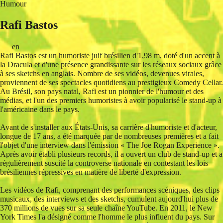
Humour
Rafi Bastos
en
Rafi Bastos est un humoriste juif brésilien d'1,98 m, doté d'un accent à
la Dracula et d'une présence grandissante sur les réseaux sociaux grâce
à ses sketchs en anglais. Nombre de ses vidéos, devenues virales,
proviennent de ses spectacles quotidiens au prestigieux Comedy Cellar.
Au Brésil, son pays natal, Rafi est un pionnier de l'humour et des
médias, et l'un des premiers humoristes à avoir popularisé le stand-up à
l'américaine dans le pays.
Avant de s'installer aux États-Unis, sa carrière d'humoriste et d'acteur,
longue de 17 ans, a été marquée par de nombreuses premières et a fait
l'objet d'une interview dans l'émission « The Joe Rogan Experience ».
Après avoir établi plusieurs records, il a ouvert un club de stand-up et a
régulièrement suscité la controverse nationale en contestant les lois
brésiliennes répressives en matière de liberté d'expression.
Les vidéos de Rafi, comprenant des performances scéniques, des clips
musicaux, des interviews et des sketchs, cumulent aujourd'hui plus de
370 millions de vues sur sa seule chaîne YouTube. En 2011, le New
York Times l'a désigné comme l'homme le plus influent du pays. Sur