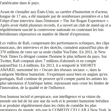
l'américaine dans le pays.
Avant de s'installer aux États-Unis, sa carrière d'humoriste et d'acteur,
longue de 17 ans, a été marquée par de nombreuses premières et a fait
l'objet d'une interview dans l'émission « The Joe Rogan Experience ».
Après avoir établi plusieurs records, il a ouvert un club de stand-up et a
régulièrement suscité la controverse nationale en contestant les lois
brésiliennes répressives en matière de liberté d'expression.
Les vidéos de Rafi, comprenant des performances scéniques, des clips
musicaux, des interviews et des sketchs, cumulent aujourd'hui plus de
370 millions de vues sur sa seule chaîne YouTube. En 2011, le New
York Times l'a désigné comme l'homme le plus influent du pays. Sur
Twitter, Rafi comptait alors 7 millions d'abonnés et en compte
aujourd'hui 11,4 millions. En 2013, il a remporté le SHORTY
AWARD, surnommé les « Oscars des réseaux sociaux », dans la
catégorie Meilleur humoriste. S'exprimant aussi bien en anglais qu'en
portugais, Rafi continue de prouver qu'il compte parmi les artistes les
plus talentueux d'Amérique latine, repoussant sans cesse les limites de
l'innovation, de la qualité et de l'influence.
Son humour incisif et perspicace, son intelligence et sa vision du
monde ont fait de lui une star du web et le premier humoriste brésilien
à se produire régulièrement dans les clubs de comédie les plus
prestigieux du monde, tels que le COMEDY CELLAR à New York, le