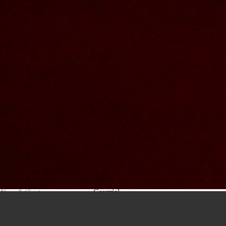
Nous joindre
Nom et prenom
Courriel
Sujet
Votre message
Valider
Mon espace
Courriel
Mot de passe
Se rappeler de moi
Connexion