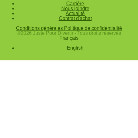
Carrière
Valider
Nous joindre
Actualité
Mot de passe oublié
Contrat d'achat
Saisissez l'adresse e-mail que vous utilisez pour vous connecter.
Conditions générales
Politique de confidentialité
Courriel
©2026 Juste Pour Divertir - Tous droits réservés
Français
Annuler
English
Valider