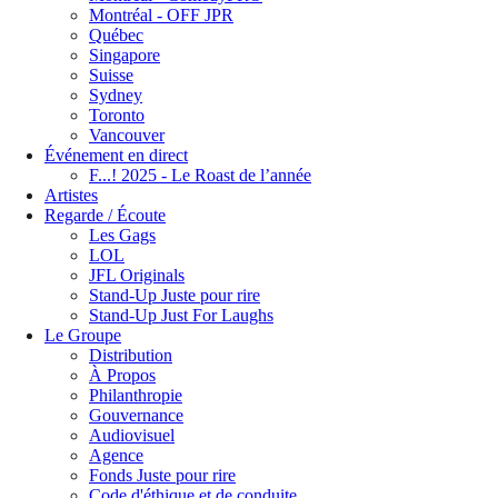
Montréal - OFF JPR
Québec
Singapore
Suisse
Sydney
Toronto
Vancouver
Événement en direct
F...! 2025 - Le Roast de l’année
Artistes
Regarde / Écoute
Les Gags
LOL
JFL Originals
Stand-Up Juste pour rire
Stand-Up Just For Laughs
Le Groupe
Distribution
À Propos
Philanthropie
Gouvernance
Audiovisuel
Agence
Fonds Juste pour rire
Code d'éthique et de conduite