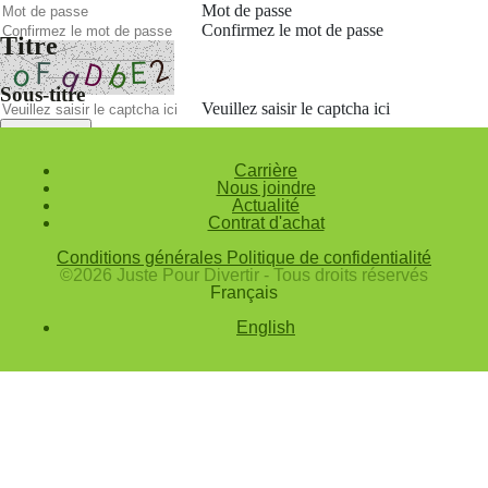
Mot de passe
Confirmez le mot de passe
Titre
Sous-titre
Veuillez saisir le captcha ici
Annuler
Carrière
Valider
Nous joindre
Actualité
Mot de passe oublié
Contrat d'achat
Saisissez l'adresse e-mail que vous utilisez pour vous connecter.
Conditions générales
Politique de confidentialité
Courriel
©2026 Juste Pour Divertir - Tous droits réservés
Français
Annuler
English
Valider