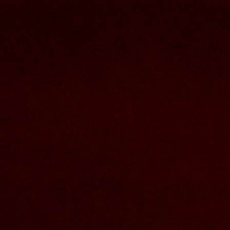
Nous joindre
Nom et prenom
Courriel
Sujet
Votre message