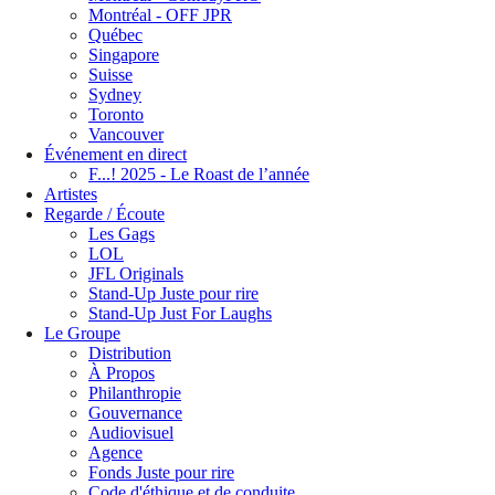
Montréal - OFF JPR
Québec
Singapore
Suisse
Sydney
Toronto
Vancouver
Événement en direct
F...! 2025 - Le Roast de l’année
Artistes
Regarde / Écoute
Les Gags
LOL
JFL Originals
Stand-Up Juste pour rire
Stand-Up Just For Laughs
Le Groupe
Distribution
À Propos
Philanthropie
Gouvernance
Audiovisuel
Agence
Fonds Juste pour rire
Code d'éthique et de conduite