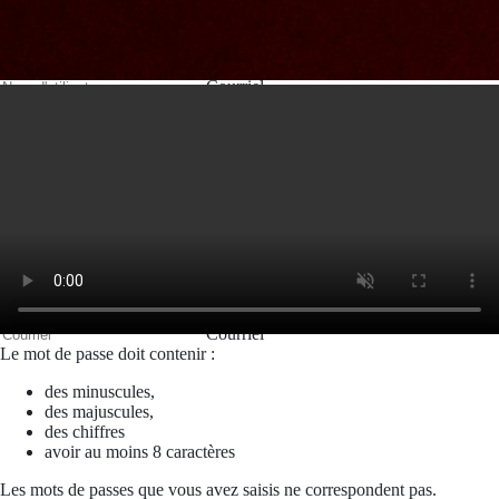
Valider
Mon espace
Courriel
Mot de passe
Se rappeler de moi
Connexion
Mot de passe oublié
Recherche
Créer un compte
Prénom
Nom
Courriel
Le mot de passe doit contenir :
des minuscules,
des majuscules,
des chiffres
avoir au moins 8 caractères
Les mots de passes que vous avez saisis ne correspondent pas.