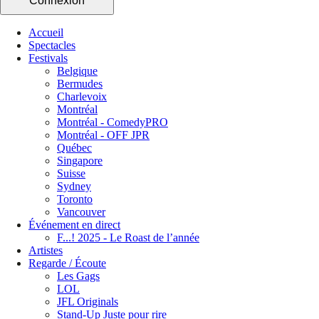
Connexion
Accueil
Spectacles
Festivals
Belgique
Bermudes
Charlevoix
Montréal
Montréal - ComedyPRO
Montréal - OFF JPR
Québec
Singapore
Suisse
Sydney
Toronto
Vancouver
Événement en direct
F...! 2025 - Le Roast de l’année
Artistes
Regarde / Écoute
Les Gags
LOL
JFL Originals
Stand-Up Juste pour rire