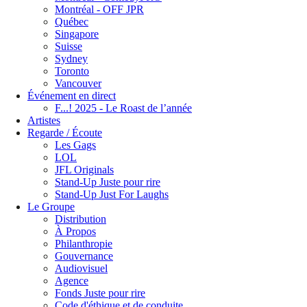
Montréal - OFF JPR
Québec
Singapore
Suisse
Sydney
Toronto
Vancouver
Événement en direct
F...! 2025 - Le Roast de l’année
Artistes
Regarde / Écoute
Les Gags
LOL
JFL Originals
Stand-Up Juste pour rire
Stand-Up Just For Laughs
Le Groupe
Distribution
À Propos
Philanthropie
Gouvernance
Audiovisuel
Agence
Fonds Juste pour rire
Code d'éthique et de conduite