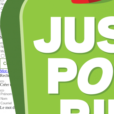
Nom et prenom
Courriel
Sujet
Votre message
Valider
Mon espace
Courriel
Mot de passe
Se rappeler de moi
Connexion
Mot de passe oublié
Recherche
Créer un compte
Prénom
Nom
Courriel
Le mot de passe doit contenir :