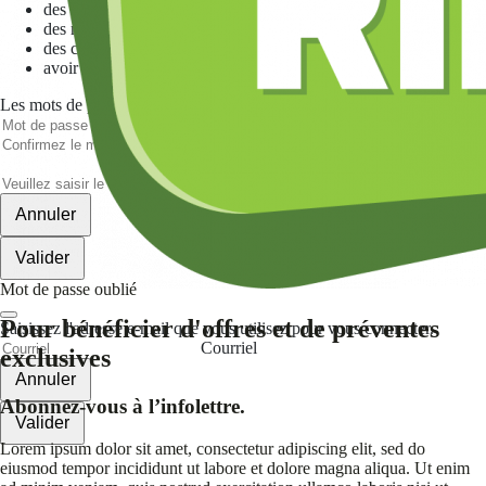
des minuscules,
des majuscules,
des chiffres
avoir au moins 8 caractères
Les mots de passes que vous avez saisis ne correspondent pas.
Mot de passe
Confirmez le mot de passe
Veuillez saisir le captcha ici
Annuler
Valider
Mot de passe oublié
Pour bénéficier d'offres et de préventes
Saisissez l'adresse e-mail que vous utilisez pour vous connecter.
Courriel
exclusives
Annuler
Abonnez-vous à l’infolettre.
Valider
Lorem ipsum dolor sit amet, consectetur adipiscing elit, sed do
eiusmod tempor incididunt ut labore et dolore magna aliqua. Ut enim