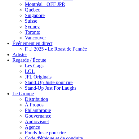
Montréal - OFF JPR
Québec
Singapore
Suisse
Sydney
Toronto
Vancouver
Événement en direct
F...! 2025 - Le Roast de l’année
Artistes
Regarde / Écoute
Les Gags
LOL
JFL Originals
Stand-Up Juste pour rire
Stand-Up Just For Laughs
Le Groupe
Distribution
À Propos
Philanthropie
Gouvernance
Audiovisuel
Agence
Fonds Juste pour rire
Code d'éthique et de conduite