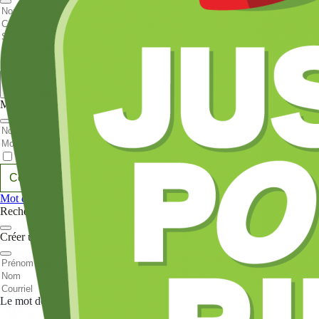
Nom et prenom
Courriel
Sujet
Votre message
Valider
Mon espace
Courriel
Mot de passe
Se rappeler de moi
Connexion
Mot de passe oublié
Recherche
Créer un compte
Prénom
Nom
Courriel
Le mot de passe doit contenir :