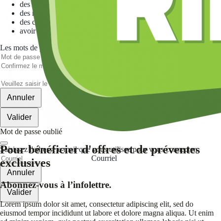
des minuscules,
des majuscules,
des chiffres
avoir au moins 8 caractères
Les mots de passes que vous avez saisis ne correspondent pas.
Mot de passe
Confirmez le mot de passe
Veuillez saisir le captcha ici
Annuler
Valider
Mot de passe oublié
Pour bénéficier d'offres et de préventes
Saisissez l'adresse e-mail que vous utilisez pour vous connecter.
Courriel
exclusives
Annuler
Abonnez-vous à l’infolettre.
Valider
Lorem ipsum dolor sit amet, consectetur adipiscing elit, sed do
eiusmod tempor incididunt ut labore et dolore magna aliqua. Ut enim