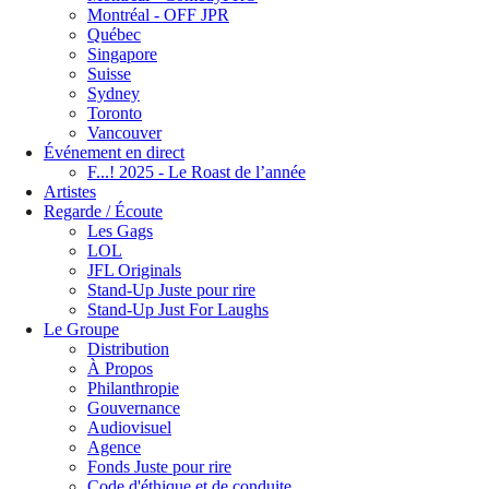
Montréal - OFF JPR
Québec
Singapore
Suisse
Sydney
Toronto
Vancouver
Événement en direct
F...! 2025 - Le Roast de l’année
Artistes
Regarde / Écoute
Les Gags
LOL
JFL Originals
Stand-Up Juste pour rire
Stand-Up Just For Laughs
Le Groupe
Distribution
À Propos
Philanthropie
Gouvernance
Audiovisuel
Agence
Fonds Juste pour rire
Code d'éthique et de conduite