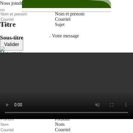
Nous joindre
Nom et prenom
Courriel
Titre
Sujet
Votre message
Sous-titre
Valider
Mon espace
Courriel
Mot de passe
Se rappeler de moi
Connexion
Mot de passe oublié
Recherche
Créer un compte
Prénom
Nom
Courriel