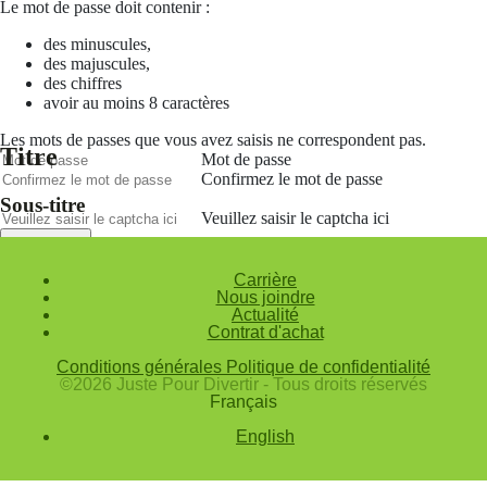
Le mot de passe doit contenir :
des minuscules,
des majuscules,
des chiffres
avoir au moins 8 caractères
Les mots de passes que vous avez saisis ne correspondent pas.
Titre
Mot de passe
Confirmez le mot de passe
Sous-titre
Veuillez saisir le captcha ici
Annuler
Carrière
Valider
Nous joindre
Actualité
Mot de passe oublié
Contrat d'achat
Saisissez l'adresse e-mail que vous utilisez pour vous connecter.
Conditions générales
Politique de confidentialité
Courriel
©2026 Juste Pour Divertir - Tous droits réservés
Français
Annuler
English
Valider