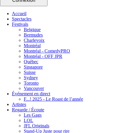
Connexion
Accueil
Spectacles
Festivals
Belgique
Bermudes
Charlevoix
Montréal
Montréal - ComedyPRO
Montréal - OFF JPR
Québec
Singapore
Suisse
Sydney
Toronto
Vancouver
Événement en direct
F...! 2025 - Le Roast de l’année
Artistes
Regarde / Écoute
Les Gags
LOL
JFL Originals
Stand-Up Juste pour rire