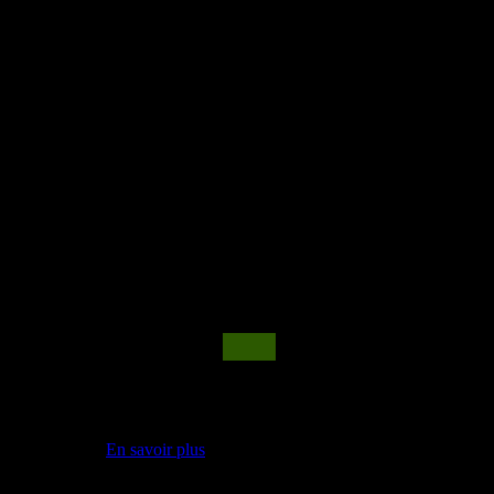
En savoir plus