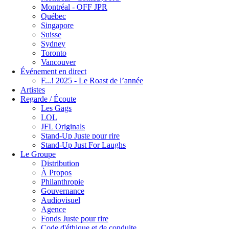
Montréal - OFF JPR
Québec
Singapore
Suisse
Sydney
Toronto
Vancouver
Événement en direct
F...! 2025 - Le Roast de l’année
Artistes
Regarde / Écoute
Les Gags
LOL
JFL Originals
Stand-Up Juste pour rire
Stand-Up Just For Laughs
Le Groupe
Distribution
À Propos
Philanthropie
Gouvernance
Audiovisuel
Agence
Fonds Juste pour rire
Code d'éthique et de conduite