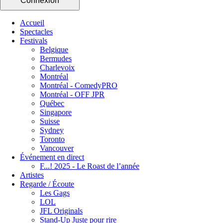
Connexion
Accueil
Spectacles
Festivals
Belgique
Bermudes
Charlevoix
Montréal
Montréal - ComedyPRO
Montréal - OFF JPR
Québec
Singapore
Suisse
Sydney
Toronto
Vancouver
Événement en direct
F...! 2025 - Le Roast de l’année
Artistes
Regarde / Écoute
Les Gags
LOL
JFL Originals
Stand-Up Juste pour rire