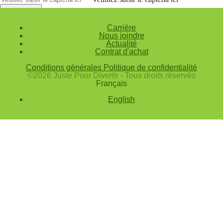
Annuler
Carrière
Valider
Nous joindre
Actualité
Mot de passe oublié
Contrat d'achat
Saisissez l'adresse e-mail que vous utilisez pour vous connecter.
Conditions générales
Politique de confidentialité
Courriel
©2026 Juste Pour Divertir - Tous droits réservés
Français
Annuler
English
Valider