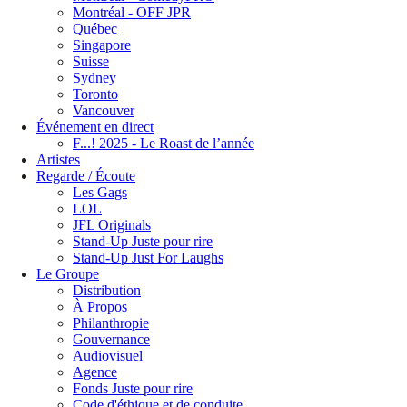
Montréal - OFF JPR
Québec
Singapore
Suisse
Sydney
Toronto
Vancouver
Événement en direct
F...! 2025 - Le Roast de l’année
Artistes
Regarde / Écoute
Les Gags
LOL
JFL Originals
Stand-Up Juste pour rire
Stand-Up Just For Laughs
Le Groupe
Distribution
À Propos
Philanthropie
Gouvernance
Audiovisuel
Agence
Fonds Juste pour rire
Code d'éthique et de conduite