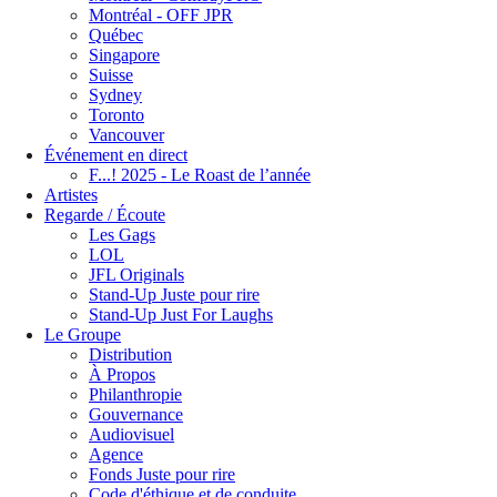
Montréal - OFF JPR
Québec
Singapore
Suisse
Sydney
Toronto
Vancouver
Événement en direct
F...! 2025 - Le Roast de l’année
Artistes
Regarde / Écoute
Les Gags
LOL
JFL Originals
Stand-Up Juste pour rire
Stand-Up Just For Laughs
Le Groupe
Distribution
À Propos
Philanthropie
Gouvernance
Audiovisuel
Agence
Fonds Juste pour rire
Code d'éthique et de conduite