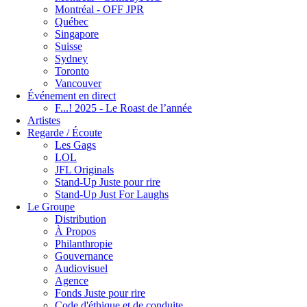
Montréal - OFF JPR
Québec
Singapore
Suisse
Sydney
Toronto
Vancouver
Événement en direct
F...! 2025 - Le Roast de l’année
Artistes
Regarde / Écoute
Les Gags
LOL
JFL Originals
Stand-Up Juste pour rire
Stand-Up Just For Laughs
Le Groupe
Distribution
À Propos
Philanthropie
Gouvernance
Audiovisuel
Agence
Fonds Juste pour rire
Code d'éthique et de conduite