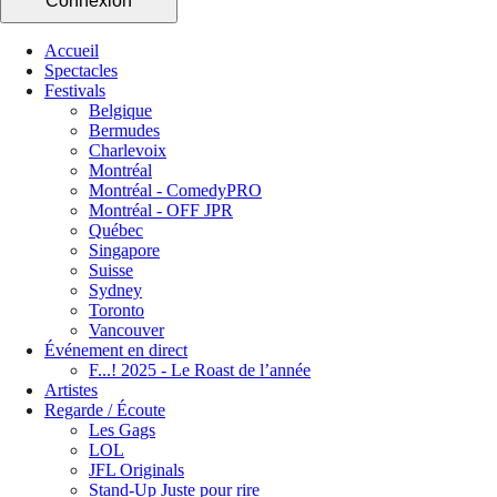
Connexion
Accueil
Spectacles
Festivals
Belgique
Bermudes
Charlevoix
Montréal
Montréal - ComedyPRO
Montréal - OFF JPR
Québec
Singapore
Suisse
Sydney
Toronto
Vancouver
Événement en direct
F...! 2025 - Le Roast de l’année
Artistes
Regarde / Écoute
Les Gags
LOL
JFL Originals
Stand-Up Juste pour rire