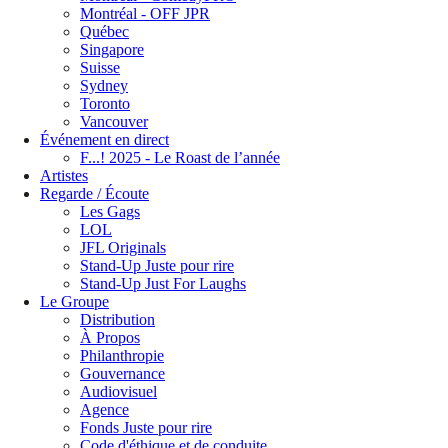
Montréal - OFF JPR
Québec
Singapore
Suisse
Sydney
Toronto
Vancouver
Événement en direct
F...! 2025 - Le Roast de l’année
Artistes
Regarde / Écoute
Les Gags
LOL
JFL Originals
Stand-Up Juste pour rire
Stand-Up Just For Laughs
Le Groupe
Distribution
À Propos
Philanthropie
Gouvernance
Audiovisuel
Agence
Fonds Juste pour rire
Code d'éthique et de conduite