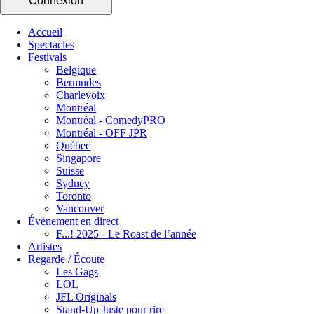
Connexion
Accueil
Spectacles
Festivals
Belgique
Bermudes
Charlevoix
Montréal
Montréal - ComedyPRO
Montréal - OFF JPR
Québec
Singapore
Suisse
Sydney
Toronto
Vancouver
Événement en direct
F...! 2025 - Le Roast de l’année
Artistes
Regarde / Écoute
Les Gags
LOL
JFL Originals
Stand-Up Juste pour rire