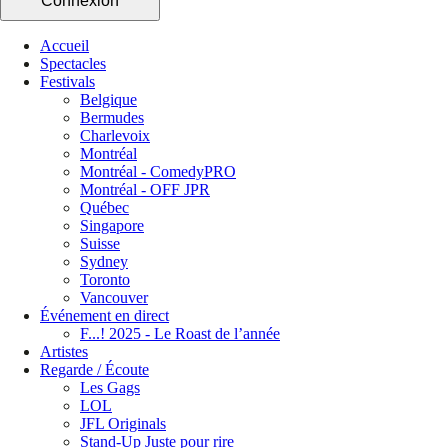
Connexion
Accueil
Spectacles
Festivals
Belgique
Bermudes
Charlevoix
Montréal
Montréal - ComedyPRO
Montréal - OFF JPR
Québec
Singapore
Suisse
Sydney
Toronto
Vancouver
Événement en direct
F...! 2025 - Le Roast de l’année
Artistes
Regarde / Écoute
Les Gags
LOL
JFL Originals
Stand-Up Juste pour rire