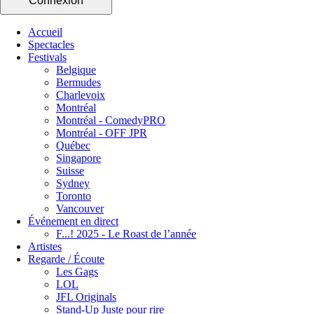
Connexion
Accueil
Spectacles
Festivals
Belgique
Bermudes
Charlevoix
Montréal
Montréal - ComedyPRO
Montréal - OFF JPR
Québec
Singapore
Suisse
Sydney
Toronto
Vancouver
Événement en direct
F...! 2025 - Le Roast de l’année
Artistes
Regarde / Écoute
Les Gags
LOL
JFL Originals
Stand-Up Juste pour rire