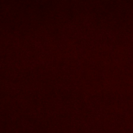
Nous joindre
Nom et prenom
Courriel
Sujet
Votre message