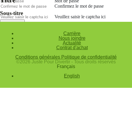
Mot de passe
Confirmez le mot de passe
Sous-titre
Veuillez saisir le captcha ici
Annuler
Carrière
Valider
Nous joindre
Actualité
Mot de passe oublié
Contrat d'achat
Saisissez l'adresse e-mail que vous utilisez pour vous connecter.
Conditions générales
Politique de confidentialité
Courriel
©2026 Juste Pour Divertir - Tous droits réservés
Français
Annuler
English
Valider