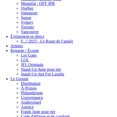
Montréal - OFF JPR
Québec
Singapore
Suisse
Sydney
Toronto
Vancouver
Événement en direct
F...! 2025 - Le Roast de l’année
Artistes
Regarde / Écoute
Les Gags
LOL
JFL Originals
Stand-Up Juste pour rire
Stand-Up Just For Laughs
Le Groupe
Distribution
À Propos
Philanthropie
Gouvernance
Audiovisuel
Agence
Fonds Juste pour rire
Code d'éthique et de conduite