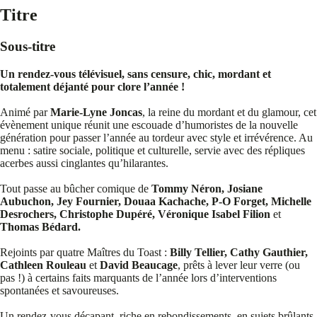
Titre
Sous-titre
Un rendez-vous télévisuel, sans censure, chic, mordant et
totalement déjanté pour clore l’année !
Animé par
Marie-Lyne Joncas
, la reine du mordant et du glamour, cet
évènement unique réunit une escouade d’humoristes de la nouvelle
génération pour passer l’année au tordeur avec style et irrévérence. Au
menu : satire sociale, politique et culturelle, servie avec des répliques
acerbes aussi cinglantes qu’hilarantes.
Tout passe au bûcher comique de
Tommy Néron, Josiane
Aubuchon, Jey Fournier, Douaa Kachache, P-O Forget, Michelle
Desrochers, Christophe Dupéré, Véronique Isabel Filion
et
Thomas Bédard.
Rejoints par quatre Maîtres du Toast :
Billy Tellier, Cathy Gauthier,
Cathleen Rouleau
et
David Beaucage
, prêts à lever leur verre (ou
pas !) à certains faits marquants de l’année lors d’interventions
spontanées et savoureuses.
Un rendez-vous décapant, riche en rebondissements, en sujets brûlants