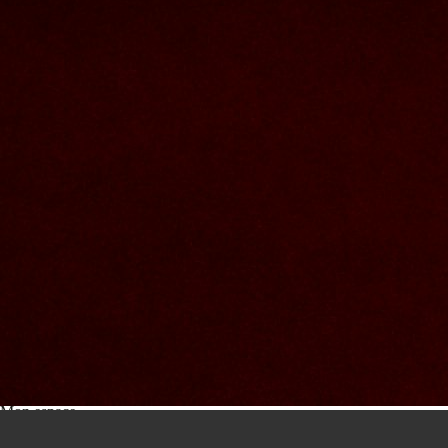
Nous joindre
Nom et prenom
Courriel
Sujet
Votre message
Valider
Mon espace
Courriel