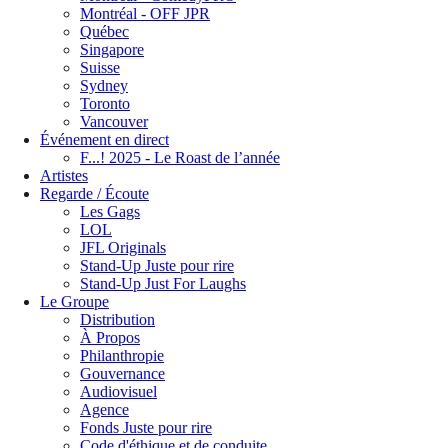
Montréal - OFF JPR
Québec
Singapore
Suisse
Sydney
Toronto
Vancouver
Événement en direct
F...! 2025 - Le Roast de l’année
Artistes
Regarde / Écoute
Les Gags
LOL
JFL Originals
Stand-Up Juste pour rire
Stand-Up Just For Laughs
Le Groupe
Distribution
À Propos
Philanthropie
Gouvernance
Audiovisuel
Agence
Fonds Juste pour rire
Code d'éthique et de conduite