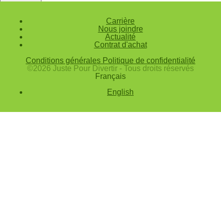
Annuler
Carrière
Valider
Nous joindre
Actualité
Mot de passe oublié
Contrat d'achat
Saisissez l'adresse e-mail que vous utilisez pour vous connecter.
Conditions générales
Politique de confidentialité
Courriel
©2026 Juste Pour Divertir - Tous droits réservés
Français
Annuler
English
Valider