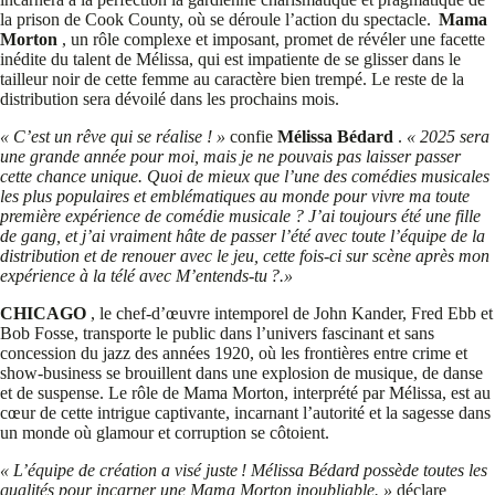
la prison de Cook County, où se déroule l’action du spectacle.
Mama
Morton
, un rôle complexe et imposant, promet de révéler une facette
inédite du talent de Mélissa, qui est impatiente de se glisser dans le
tailleur noir de cette femme au caractère bien trempé. Le reste de la
distribution sera dévoilé dans les prochains mois.
« C’est un rêve qui se réalise ! »
confie
Mélissa Bédard
.
« 2025 sera
une grande année pour moi, mais je ne pouvais pas laisser passer
cette chance unique. Quoi de mieux que l’une des comédies musicales
les plus populaires et emblématiques au monde pour vivre ma toute
première expérience de comédie musicale ? J’ai toujours été une fille
de gang, et j’ai vraiment hâte de passer l’été avec toute l’équipe de la
distribution et de renouer avec le jeu, cette fois-ci sur scène après mon
expérience à la télé avec M’entends-tu ?.»
CHICAGO
, le chef-d’œuvre intemporel de John Kander, Fred Ebb et
Bob Fosse, transporte le public dans l’univers fascinant et sans
concession du jazz des années 1920, où les frontières entre crime et
show-business se brouillent dans une explosion de musique, de danse
et de suspense. Le rôle de Mama Morton, interprété par Mélissa, est au
cœur de cette intrigue captivante, incarnant l’autorité et la sagesse dans
un monde où glamour et corruption se côtoient.
« L’équipe de création a visé juste ! Mélissa Bédard possède toutes les
qualités pour incarner une Mama Morton inoubliable. »
déclare