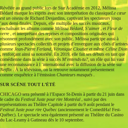
Révélée au grand public lors de Star Académie en 2012, Mélissa
Bédard marque les esprits avec son interprétation du classique
Le cœur
est un oiseau
de Richard Desjardins, captivant les spectateurs jusqu
’aux demi-finales. Depuis, elle multiplie les succès musicaux,
enchaînant les albums comme
Mélissa Bédard, S’aimer
, et
Fleur de
verre
, et interprétant des reprises et compositions originales qui
résonnent profondément avec son public. Mélissa participe aussi à
plusieurs spectacles collectifs et projets d’envergure aux côtés d’artistes
comme
Jean-Pierre Ferland, Véronique Cloutier
et même
Céline Dion
, renforçant ainsi sa notoriété. En 2019, elle fait ses débuts en tant que
comédienne dans la série à succès
M’entends-tu?,
un rôle qui lui vaut
une reconnaissance à l ’international avec la diffusion de la série sur
Netflix
. À la télévision, on la retrouve notamment présentement
comme enquêtrice à l’émission
Chanteurs masqués
.
SUR SCÈNE TOUT L’ÉTÉ
CHICAGO sera présenté à l’Espace St-Denis à partir du 21 juin dans
le cadre du
Festival Juste pour rire Montréal
, suivi par des
représentations au Théâtre Capitole à partir du 9 août pendant le
Festival Juste pour rire Québec
(anciennement le ComediHa! Fest-
Québec). Le spectacle sera également présenté au Théâtre du Casino
du Lac-Leamy à Gatineau dès le 10 septembre.