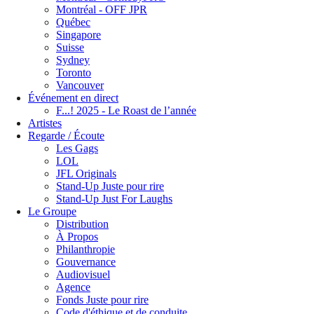
Montréal - OFF JPR
Québec
Singapore
Suisse
Sydney
Toronto
Vancouver
Événement en direct
F...! 2025 - Le Roast de l’année
Artistes
Regarde / Écoute
Les Gags
LOL
JFL Originals
Stand-Up Juste pour rire
Stand-Up Just For Laughs
Le Groupe
Distribution
À Propos
Philanthropie
Gouvernance
Audiovisuel
Agence
Fonds Juste pour rire
Code d'éthique et de conduite