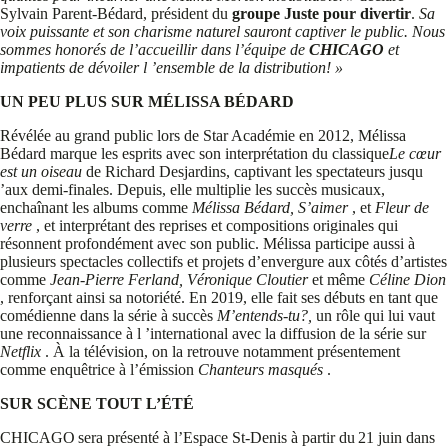
Sylvain Parent-Bédard, président du
groupe Juste pour divertir
.
Sa
voix puissante et son charisme naturel sauront captiver le public. Nous
sommes honorés de l’accueillir dans l’équipe de
CHICAGO
et
impatients de dévoiler l ’ensemble de la distribution! »
UN PEU PLUS SUR MÉLISSA BÉDARD
Révélée au grand public lors de Star Académie en 2012, Mélissa
Bédard marque les esprits avec son interprétation du classique
Le cœur
est un oiseau
de Richard Desjardins, captivant les spectateurs jusqu
’aux demi-finales. Depuis, elle multiplie les succès musicaux,
enchaînant les albums comme
Mélissa Bédard, S’aimer
, et
Fleur de
verre
, et interprétant des reprises et compositions originales qui
résonnent profondément avec son public. Mélissa participe aussi à
plusieurs spectacles collectifs et projets d’envergure aux côtés d’artistes
comme
Jean-Pierre Ferland, Véronique Cloutier
et même
Céline Dion
, renforçant ainsi sa notoriété. En 2019, elle fait ses débuts en tant que
comédienne dans la série à succès
M’entends-tu?,
un rôle qui lui vaut
une reconnaissance à l ’international avec la diffusion de la série sur
Netflix
. À la télévision, on la retrouve notamment présentement
comme enquêtrice à l’émission
Chanteurs masqués
.
SUR SCÈNE TOUT L’ÉTÉ
CHICAGO sera présenté à l’Espace St-Denis à partir du 21 juin dans