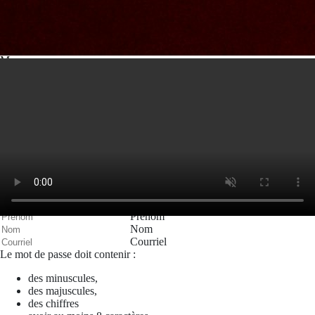
Votre message
Valider
Mon espace
Courriel
Mot de passe
Se rappeler de moi
Connexion
Mot de passe oublié
Recherche
Créer un compte
Prénom
Nom
Courriel
Le mot de passe doit contenir :
des minuscules,
des majuscules,
des chiffres