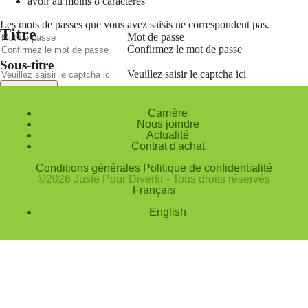
avoir au moins 8 caractères
Les mots de passes que vous avez saisis ne correspondent pas.
Titre
Mot de passe
Confirmez le mot de passe
Sous-titre
Veuillez saisir le captcha ici
Annuler
Carrière
Valider
Nous joindre
Actualité
Mot de passe oublié
Contrat d'achat
Saisissez l'adresse e-mail que vous utilisez pour vous connecter.
Conditions générales
Politique de confidentialité
Courriel
©2026 Juste Pour Divertir - Tous droits réservés
Français
Annuler
English
Valider