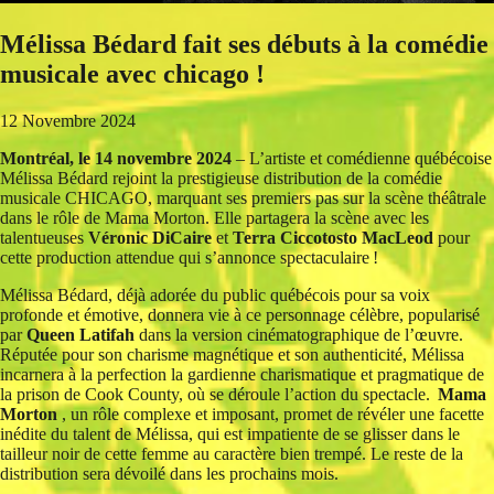
Mélissa Bédard fait ses débuts à la comédie
musicale avec chicago !
12 Novembre 2024
Montréal, le 14 novembre 2024
– L’artiste et comédienne québécoise
Mélissa Bédard rejoint la prestigieuse distribution de la comédie
musicale CHICAGO, marquant ses premiers pas sur la scène théâtrale
dans le rôle de Mama Morton. Elle partagera la scène avec les
talentueuses
Véronic DiCaire
et
Terra Ciccotosto MacLeod
pour
cette production attendue qui s’annonce spectaculaire !
Mélissa Bédard, déjà adorée du public québécois pour sa voix
profonde et émotive, donnera vie à ce personnage célèbre, popularisé
par
Queen Latifah
dans la version cinématographique de l’œuvre.
Réputée pour son charisme magnétique et son authenticité, Mélissa
incarnera à la perfection la gardienne charismatique et pragmatique de
la prison de Cook County, où se déroule l’action du spectacle.
Mama
Morton
, un rôle complexe et imposant, promet de révéler une facette
inédite du talent de Mélissa, qui est impatiente de se glisser dans le
tailleur noir de cette femme au caractère bien trempé. Le reste de la
distribution sera dévoilé dans les prochains mois.