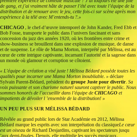
première expérience de comédie musicale ? J’ai toujours été une fille
de gang, et j’ai vraiment hâte de passer l’été avec toute l’équipe de la
distribution et de renouer avec le jeu, cette fois-ci sur scène après mon
expérience à la télé avec M’entends-tu ?.»
CHICAGO
, le chef-d’œuvre intemporel de John Kander, Fred Ebb et
Bob Fosse, transporte le public dans l’univers fascinant et sans
concession du jazz des années 1920, où les frontières entre crime et
show-business se brouillent dans une explosion de musique, de danse
et de suspense. Le rôle de Mama Morton, interprété par Mélissa, est au
cœur de cette intrigue captivante, incarnant l’autorité et la sagesse dans
un monde où glamour et corruption se côtoient.
« L’équipe de création a visé juste ! Mélissa Bédard possède toutes les
qualités pour incarner une Mama Morton inoubliable. »
déclare
Sylvain Parent-Bédard, président du
groupe Juste pour divertir
.
Sa
voix puissante et son charisme naturel sauront captiver le public. Nous
sommes honorés de l’accueillir dans l’équipe de
CHICAGO
et
impatients de dévoiler l ’ensemble de la distribution! »
UN PEU PLUS SUR MÉLISSA BÉDARD
Révélée au grand public lors de Star Académie en 2012, Mélissa
Bédard marque les esprits avec son interprétation du classique
Le cœur
est un oiseau
de Richard Desjardins, captivant les spectateurs jusqu
’aux demi-finales. Depuis, elle multiplie les succès musicaux,