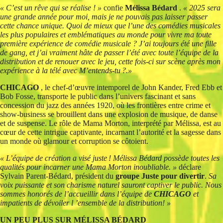
« C’est un rêve qui se réalise ! »
confie
Mélissa Bédard
.
« 2025 sera
une grande année pour moi, mais je ne pouvais pas laisser passer
cette chance unique. Quoi de mieux que l’une des comédies musicales
les plus populaires et emblématiques au monde pour vivre ma toute
première expérience de comédie musicale ? J’ai toujours été une fille
de gang, et j’ai vraiment hâte de passer l’été avec toute l’équipe de la
distribution et de renouer avec le jeu, cette fois-ci sur scène après mon
expérience à la télé avec M’entends-tu ?.»
CHICAGO
, le chef-d’œuvre intemporel de John Kander, Fred Ebb et
Bob Fosse, transporte le public dans l’univers fascinant et sans
concession du jazz des années 1920, où les frontières entre crime et
show-business se brouillent dans une explosion de musique, de danse
et de suspense. Le rôle de Mama Morton, interprété par Mélissa, est au
cœur de cette intrigue captivante, incarnant l’autorité et la sagesse dans
un monde où glamour et corruption se côtoient.
« L’équipe de création a visé juste ! Mélissa Bédard possède toutes les
qualités pour incarner une Mama Morton inoubliable. »
déclare
Sylvain Parent-Bédard, président du
groupe Juste pour divertir
.
Sa
voix puissante et son charisme naturel sauront captiver le public. Nous
sommes honorés de l’accueillir dans l’équipe de
CHICAGO
et
impatients de dévoiler l ’ensemble de la distribution! »
UN PEU PLUS SUR MÉLISSA BÉDARD