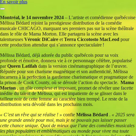
En savoir plus
Montréal, le 14 novembre 2024
– L’artiste et comédienne québécoise
Mélissa Bédard rejoint la prestigieuse distribution de la comédie
musicale CHICAGO, marquant ses premiers pas sur la scène théâtrale
dans le rôle de Mama Morton. Elle partagera la scène avec les
talentueuses
Véronic DiCaire
et
Terra Ciccotosto MacLeod
pour
cette production attendue qui s’annonce spectaculaire !
Mélissa Bédard, déjà adorée du public québécois pour sa voix
profonde et émotive, donnera vie à ce personnage célèbre, popularisé
par
Queen Latifah
dans la version cinématographique de l’œuvre.
Réputée pour son charisme magnétique et son authenticité, Mélissa
incarnera à la perfection la gardienne charismatique et pragmatique de
la prison de Cook County, où se déroule l’action du spectacle.
Mama
Morton
, un rôle complexe et imposant, promet de révéler une facette
inédite du talent de Mélissa, qui est impatiente de se glisser dans le
tailleur noir de cette femme au caractère bien trempé. Le reste de la
distribution sera dévoilé dans les prochains mois.
« C’est un rêve qui se réalise ! »
confie
Mélissa Bédard
.
« 2025 sera
une grande année pour moi, mais je ne pouvais pas laisser passer
cette chance unique. Quoi de mieux que l’une des comédies musicales
les plus populaires et emblématiques au monde pour vivre ma toute