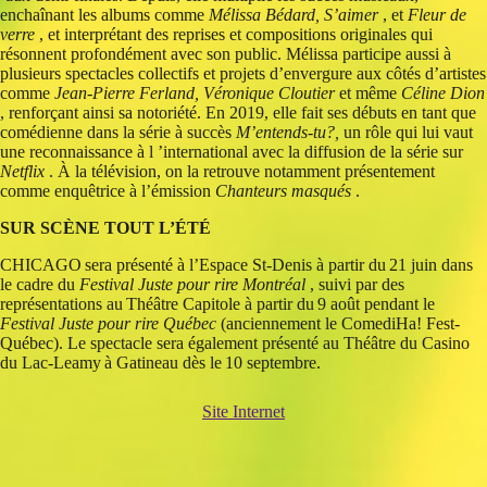
enchaînant les albums comme
Mélissa Bédard, S’aimer
, et
Fleur de
verre
, et interprétant des reprises et compositions originales qui
résonnent profondément avec son public. Mélissa participe aussi à
plusieurs spectacles collectifs et projets d’envergure aux côtés d’artistes
comme
Jean-Pierre Ferland, Véronique Cloutier
et même
Céline Dion
, renforçant ainsi sa notoriété. En 2019, elle fait ses débuts en tant que
comédienne dans la série à succès
M’entends-tu?,
un rôle qui lui vaut
une reconnaissance à l ’international avec la diffusion de la série sur
Netflix
. À la télévision, on la retrouve notamment présentement
comme enquêtrice à l’émission
Chanteurs masqués
.
SUR SCÈNE TOUT L’ÉTÉ
CHICAGO sera présenté à l’Espace St-Denis à partir du 21 juin dans
le cadre du
Festival Juste pour rire Montréal
, suivi par des
représentations au Théâtre Capitole à partir du 9 août pendant le
Festival Juste pour rire Québec
(anciennement le ComediHa! Fest-
Québec). Le spectacle sera également présenté au Théâtre du Casino
du Lac-Leamy à Gatineau dès le 10 septembre.
Site Internet